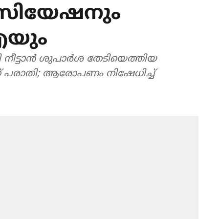
സിയേഷനും
യും
ി നീട്ടാൻ ശുപാർശ തേടിയെത്തിയ
ന്ന് പരാതി; ആരോപണം നിഷേധിച്ച്