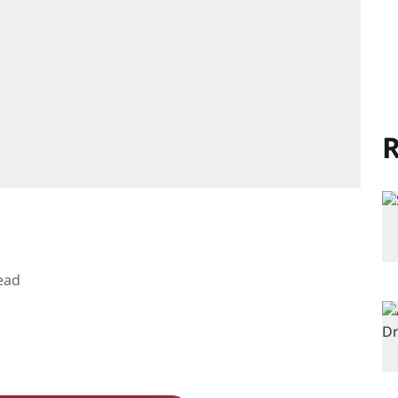
R
ead