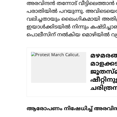
അരവിന്ദൻ തന്നോട് വീട്ടിലെത്താൻ
പരാതിയിൽ പറയുന്നു. അവിടെയെത്
വലിച്ചതായും ലൈംഗികമായി അതിക്ര
ഇയാൾക്കിടയിൽ നിന്നും കഷ്ടിച്ചാണ്
പൊലീസിന് നൽകിയ മൊഴിയിൽ വ്യക്
മഴമരങ
മാളക്ക
ജൂതസ്മ
ഷീറ്റിനു
ചരിത്ര
ആരോപണം നിഷേധിച്ച് അരവിന്ദ