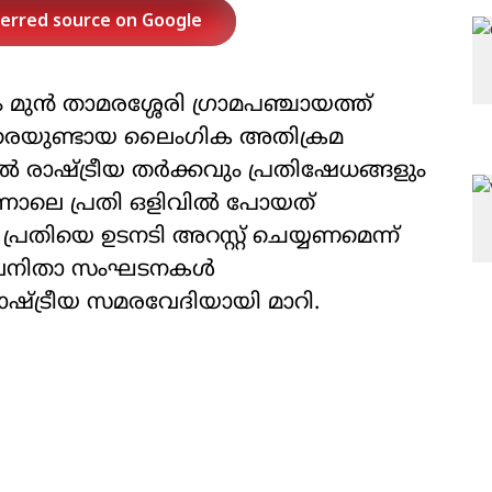
ferred source on Google
ുൻ താമരശ്ശേരി ഗ്രാമപഞ്ചായത്ത്
ിരെയുണ്ടായ ലൈംഗിക അതിക്രമ
ൽ രാഷ്ട്രീയ തർക്കവും പ്രതിഷേധങ്ങളും
ന്നാലെ പ്രതി ഒളിവിൽ പോയത്
 പ്രതിയെ ഉടനടി അറസ്റ്റ് ചെയ്യണമെന്ന്
ജന-വനിതാ സംഘടനകൾ
ഷ്ട്രീയ സമരവേദിയായി മാറി.