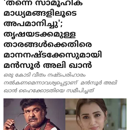
'തന്നെ സാമൂഹിക
മാധ്യമങ്ങളിലൂടെ
അപമാനിച്ചു';
തൃഷയടക്കമുള്ള
താരങ്ങൾക്കെതിരെ
മാനനഷ്‌ടക്കേസുമായി
മൻസൂർ അലി ഖാൻ
ഒരു കോടി വീതം നഷ്‌ടപരിഹാരം
നൽകണമെന്നാവശ്യപ്പെട്ടാണ് മൻസൂർ അലി
ഖാൻ ഹൈക്കോടതിയെ സമീപിച്ചത്