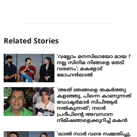
Related Stories
'വല്ലോം മനസിലായോ മായ ?
നല്ല സിനിമ നിങ്ങളെ തേടി
വരണം'; മകളോട്
മോഹൻലാൽ
'അത് ഞങ്ങളെ തകർത്തു
കളഞ്ഞു, പിന്നെ കാണുന്നത്
ഡോക്ടർമാർ സിപിആർ
നൽകുന്നത്'; നടൻ
പ്രദീപിന്റെ അവസാന
നിമിഷങ്ങളെക്കുറിച്ച് മകൻ
'ലാൽ സാർ വരെ സമ്മതിച്ചു,