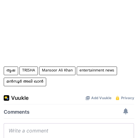
തൃഷ
TRISHA
Mansoor Ali Khan
entertainment news
മൻസൂർ അലി ഖാൻ