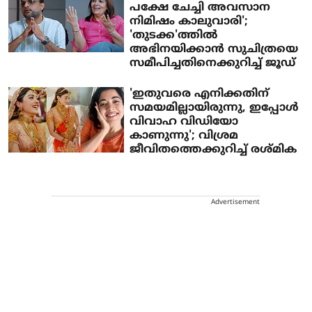
പക്ഷേ ചേച്ചി അവസാന
നിമിഷം കാലുവാരി';
'തുടക്ക'ത്തിൽ
അഭിനയിക്കാൻ സുചിത്രയെ
സമീപിച്ചതിനെക്കുറിച്ച് ജൂഡ്
'ഇതുവരെ എനിക്കതിന്
സമയമില്ലായിരുന്നു, ഇപ്പോൾ
വിവാഹ വിഡിയോ
കാണുന്നു'; വിശ്രമ
ജീവിതത്തെക്കുറിച്ച് രശ്മിക
Advertisement