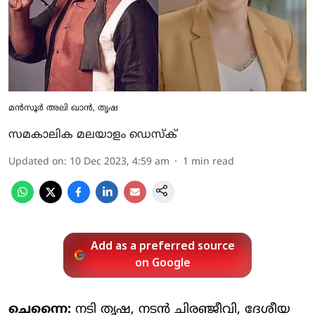
മൻസൂർ അലി ഖാൻ, തൃഷ
സമകാലിക മലയാളം ഡെസ്ക്
Updated on
:
10 Dec 2023, 4:59 am
1
min read
Add as a preferred source
on Google
ചെന്നൈ:
നടി തൃഷ, നടൻ ചിരഞ്ജീവി, ദേശീയ