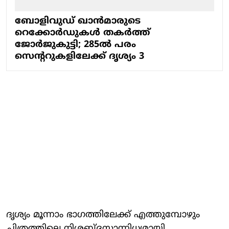
ബോളിവുഡ് ഖാൻമാരുടെ
റെക്കോർഡുകൾ തകർത്ത്
ജോർജുകുട്ടി; 285ൽ പരം
സെൻ്ററുകളിലേക്ക് ദൃശ്യം 3
ദൃശ്യം മൂന്നാം ഭാഗത്തിലേക്ക് എത്തുമ്പോഴും
ചിത്രത്തിലെ നിശബ്ദസാന്നിധ്യമായി