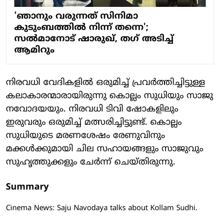
'ഞാനും വരുന്നത് സിനിമാ
കുടുംബത്തിൽ നിന്ന് തന്നെ';
സൽമാനോട് ഷാരുഖ്, ​ത​ഗ്​ അടിച്ച്
ആമിറും
നിരവധി വേദികളില്‍ ഒരുമിച്ച് പ്രവർത്തിച്ചിട്ടുള്ള
കലാകാരന്മാരായിരുന്നു കൊല്ലം സുധിയും ‌സാജു
നവോദയയും. നിരവധി ടിവി ഷോകളിലും
ഇരുവരും ഒരുമിച്ച് മത്സരിച്ചിട്ടുണ്ട്. കൊല്ലം
സുധിയുടെ മരണശേഷം രേണുവിനും
മക്കൾക്കുമായി ചില സഹായങ്ങളും സാജുവും
സുഹൃത്തുക്കളും ചേർന്ന് ചെയ്തിരുന്നു.
Summary
Cinema News: Saju Navodaya talks about Kollam Sudhi.