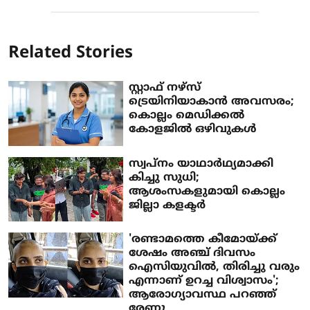
Related Stories
സ്റ്റാഫ് നഴ്സ്
ട്രെയിനിയാകാൻ അവസരം;
കൊല്ലം മെഡിക്കൽ
കോളജിൽ ഒഴിവുകൾ
സ്വപ്നം യാഥാർഥ്യമാക്കി
കിച്ചു സുധി;
ആശംസകളുമായി കൊല്ലം
ജില്ലാ കളക്ടർ
'രണ്ടാമത്തെ കീമോയ്ക്ക്
ശേഷം അഞ്ച് ദിവസം
ഐസിയുവിൽ, തിരിച്ചു വരും
എന്നാണ് ഉറച്ച വിശ്വാസം';
ആരോ​ഗ്യാവസ്ഥ പറഞ്ഞ്
രേണു