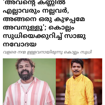
'അവന്റെ കണ്ണിൽ
എല്ലാവരും നല്ലവർ,
അങ്ങനെ ഒരു കുഴപ്പമേ
അവനുള്ളൂ'; കൊല്ലം
സുധിയെക്കുറിച്ച് സാജു
നവോദയ
വളരെ നന്മ ഉള്ളവനായിരുന്നു കൊല്ലം സുധി