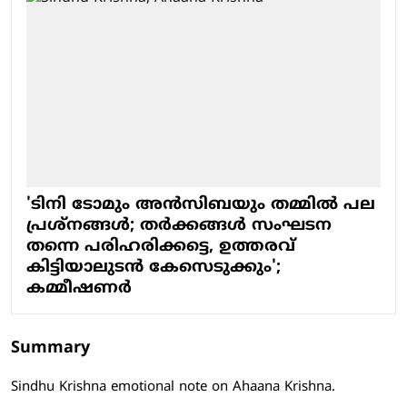
'ടിനി ടോമും അൻസിബയും തമ്മിൽ പല
പ്രശ്നങ്ങൾ; തർക്കങ്ങൾ സംഘടന
തന്നെ പരിഹരിക്കട്ടെ, ഉത്തരവ്
കിട്ടിയാലുടൻ കേസെടുക്കും';
കമ്മീഷണർ
Summary
Sindhu Krishna emotional note on Ahaana Krishna.