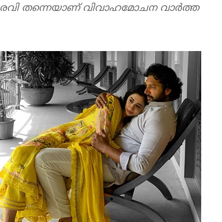
ൂടെ ജയംരവി തന്നെയാണ് വിവാഹമോചന വാര്‍ത്ത