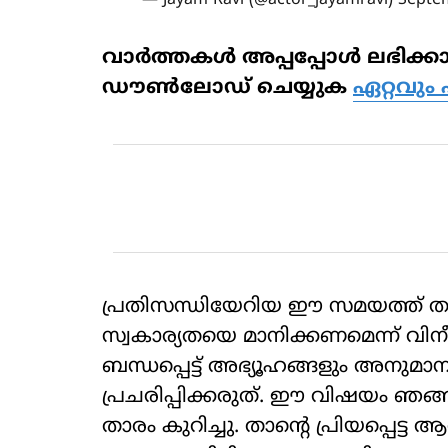
— Jayam Ravi (@actor_jayamravi)
Septe
വാര്‍ത്തകള്‍ അപ്പപ്പോള്‍ ലഭ
ഡൗണ്‍ലോഡ് ചെയ്യുക
ഏറ്റവും 
പ്രതിസന്ധിയേറിയ ഈ സമയത്ത് തന്
സ്വകാര്യതയെ മാനിക്കണമെന്ന് വിനീ
ബന്ധപ്പെട്ട് അഭ്യൂഹങ്ങളും അനു
പ്രചരിപ്പിക്കരുത്. ഈ വിഷയം ഞങ്
താരം കുറിച്ചു. താന്റെ പ്രിയപ്പെട