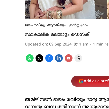
ജയം രവിയും ആരതിയും
ഇൻസ്റ്റ​ഗ്രാം
സമകാലിക മലയാളം ഡെസ്ക്
Updated on
:
09 Sep 2024, 8:11 am
1
min re
Add as a pre
ത
മിഴ് നടന്‍ ജയം രവിയും ഭാര്യ ആ
ദാമ്പത്യ ബന്ധത്തിനാണ് അന്ത്യമായത്. ട