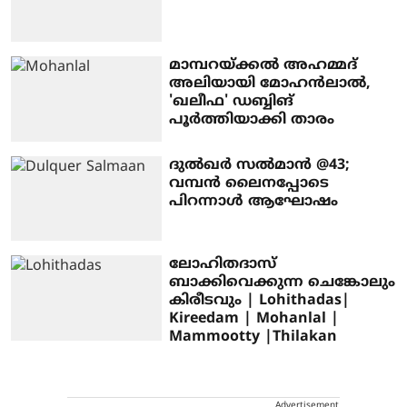
മാമ്പറയ്ക്കൽ അഹമ്മദ്
അലിയായി മോഹൻലാൽ,
'ഖലീഫ' ഡബ്ബിങ്
പൂർത്തിയാക്കി താരം
ദുൽഖർ സൽമാൻ @43;
വമ്പൻ ലൈനപ്പോടെ
പിറന്നാൾ ആഘോഷം
ലോഹിതദാസ്
ബാക്കിവെക്കുന്ന ചെങ്കോലും
കിരീടവും | Lohithadas|
Kireedam | Mohanlal |
Mammootty |Thilakan
Advertisement