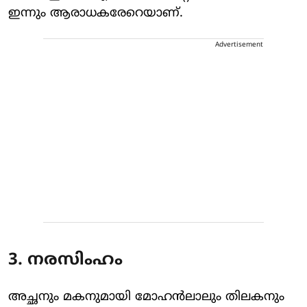
ഇന്നും ആരാധകരേറെയാണ്.
Advertisement
3. നരസിംഹം
അച്ഛനും മകനുമായി മോഹൻലാലും തിലകനും