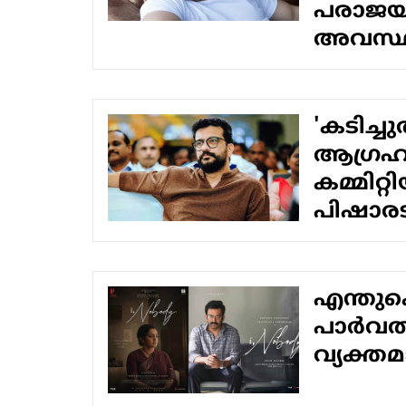
പരാജയ
അവസ്ഥയ
'കടിച്ചു
ആഗ്രഹമ
കമ്മിറ്റ
പിഷാരട
എന്തുകൊ
പാര്‍വ
വ്യക്തമ