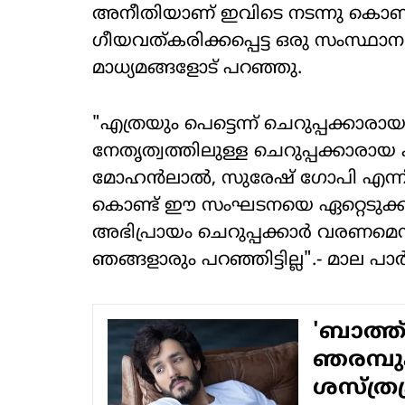
അനീതിയാണ് ഇവിടെ നടന്നു കൊണ്ടി
ഗീയവത്കരിക്കപ്പെട്ട ഒരു സംസ്
മാധ്യമങ്ങളോട് പറഞ്ഞു.
"എത്രയും പെട്ടെന്ന് ചെറുപ്പക്കാര
നേതൃത്വത്തിലുള്ള ചെറുപ്പക്കാരായ ക
മോ​ഹൻലാൽ, സുരേഷ് ​ഗോപി എന്ന
കൊണ്ട് ഈ സംഘടനയെ ഏറ്റെടുക്ക
അഭിപ്രായം ചെറുപ്പക്കാർ വരണമെന
ഞങ്ങളാരും പറഞ്ഞിട്ടില്ല".- മാല 
'ബാത്ത്
ഞരമ്പു
ശസ്ത്രക