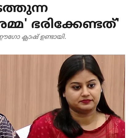
ത്തുന്ന
്മ' ഭരിക്കേണ്ടത്'
 ഈ​ഗോ ക്ലാഷ് ഉണ്ടായി.