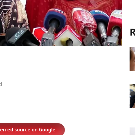
R
d
ferred source on Google