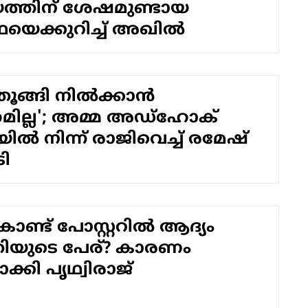
ത്തിന് ശേഷമുണ്ടായ
െക്കുറിച്ച് അഖിൽ
തൂങ്ങി നില്‍ക്കാന്‍
ില്ല'; അമ്മ അഡ്‌ഹോക്
ിയില്‍ നിന്ന് രാജിവെച്ച് രമേഷ്
ി
ണ്ട്‌ പോസ്റ്ററില്‍ ആദ്യം
തിയുടെ പേര്? കാരണം
ാക്കി പൃഥ്വിരാജ്