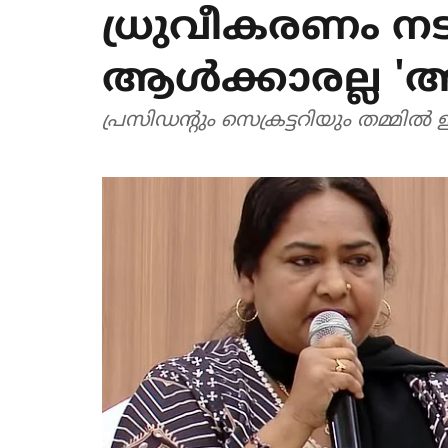
ധ്രുവീകരണം നട
ആൾക്കാരല്ല 'അമ
പ്രസിഡന്റും സെക്രട്ടറിയും തമ്മിൽ