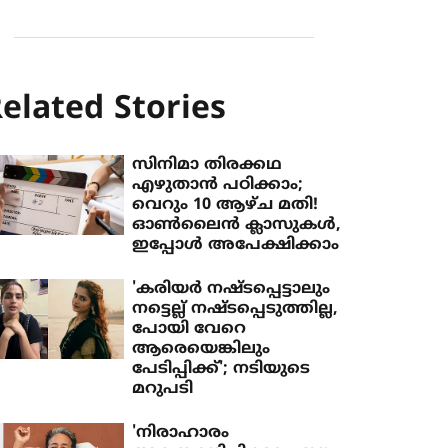
elated Stories
സിനിമാ തിരക്കഥ
എഴുതാൻ പഠിക്കാം;
വെറും 10 ആഴ്ച മതി!
ഓൺലൈൻ ക്ലാസുകൾ,
ഇപ്പോൾ അപേക്ഷിക്കാം
'കരിയർ നഷ്ടപ്പെട്ടാലും
നട്ടെല്ല് നഷ്ടപ്പെടുത്തില്ല,
പോയി വേറെ
ആരെയെങ്കിലും
പേടിപ്പിക്ക്'; നടിയുടെ
മറുപടി
'നിരാഹാരം