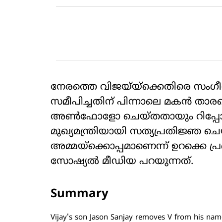
നേരത്തെ വിജയ്‌യ്‌ക്കെതിരെ 
സമീപിച്ചതിന് പിന്നാലെ മകന്‍ താ
അണ്‍ഫോളോ ചെയ്തതായും റിപ്പോര്‍ട്
മുഖ്യമന്ത്രിയായി സത്യപ്രതിജ്ഞ ച
അമ്മയ്‌ക്കൊപ്പമാണെന്ന് ഉറക്കെ പ്ര
സോഷ്യല്‍ മീഡിയ പറയുന്നത്.
Summary
Vijay's son Jason Sanjay removes V from his name