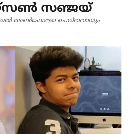
െയ്‌സണ്‍ സഞ്ജയ്
യിയല്‍ അണ്‍ഫോളോ ചെയ്തതായും