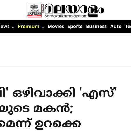
News
Premium
Movies
Sports
Business
Auto
Te
'വി' ഒഴിവാക്കി 'എസ്'
‌യുടെ മകന്‍;
ന്ന് ഉറക്കെ