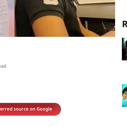
R
ead
ferred source on Google