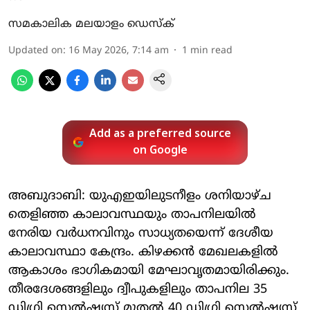
സമകാലിക മലയാളം ഡെസ്ക്
Updated on
:
16 May 2026, 7:14 am
1
min read
Add as a preferred source
on Google
അബുദാബി: യുഎഇയിലുടനീളം ശനിയാഴ്ച
തെളിഞ്ഞ കാലാവസ്ഥയും താപനിലയില്‍
നേരിയ വര്‍ധനവിനും സാധ്യതയെന്ന് ദേശീയ
കാലാവസ്ഥാ കേന്ദ്രം. കിഴക്കന്‍ മേഖലകളില്‍
ആകാശം ഭാഗികമായി മേഘാവൃതമായിരിക്കും.
തീരദേശങ്ങളിലും ദ്വീപുകളിലും താപനില 35
ഡിഗ്രി സെല്‍ഷ്യസ് മുതല്‍ 40 ഡിഗ്രി സെല്‍ഷ്യസ്