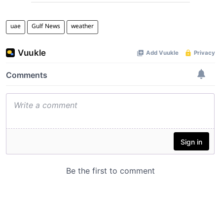
uae
Gulf News
weather