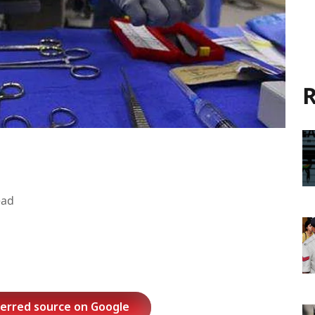
R
ead
ferred source on Google