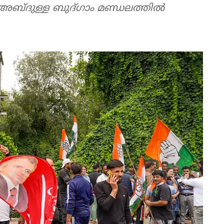
മര്‍ അബ്ദുള്ള ബുദ്ഗാം മണ്ഡലത്തില്‍