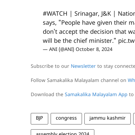
#WATCH
| Srinagar, J&K | Natio
says, "People have given their m
don't accept the decision that 
will be the chief minister."
pic.t
— ANI (@ANI)
October 8, 2024
Subscribe to our
Newsletter
to stay connect
Follow Samakalika Malayalam channel on
Wh
Download the
Samakalika Malayalam App
to 
BJP
congress
jammu kashmir
assembly election 2024