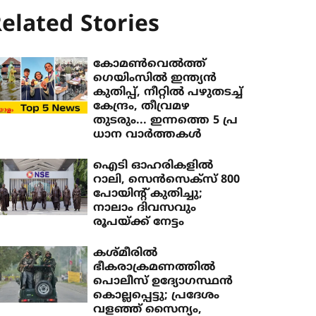
elated Stories
കോമൺവെൽത്ത് ​
ഗെയിംസിൽ ഇന്ത്യൻ
കുതിപ്പ്, നീറ്റിൽ പഴുതടച്ച്
കേന്ദ്രം, തീവ്രമഴ
തുടരും... ഇന്നത്തെ 5 പ്ര​
ധാന വാർത്തകൾ
ഐടി ഓഹരികളില്‍
റാലി, സെന്‍സെക്‌സ് 800
പോയിന്റ് കുതിച്ചു;
നാലാം ദിവസവും
രൂപയ്ക്ക് നേട്ടം
കശ്മീരില്‍
ഭീകരാക്രമണത്തില്‍
പൊലീസ് ഉദ്യോഗസ്ഥന്‍
കൊല്ലപ്പെട്ടു; പ്രദേശം
വളഞ്ഞ് സൈന്യം,