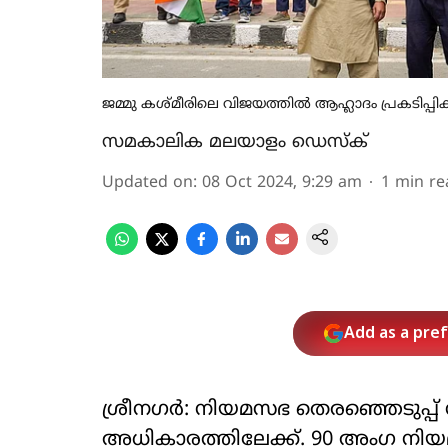
ജമ്മു കശ്മീരിലെ വിജയത്തിൽ ആഹ്ലാദം പ്രകടിപ്പിക്
സമകാലിക മലയാളം ഡെസ്ക്
Updated on
:
08 Oct 2024, 9:29 am
1
min re
Add as a pre
ശ്രീനഗര്‍: നിയമസഭ തെരഞ്ഞെടുപ്പ് ന
അധികാരത്തിലേക്ക്. 90 അംഗ നി