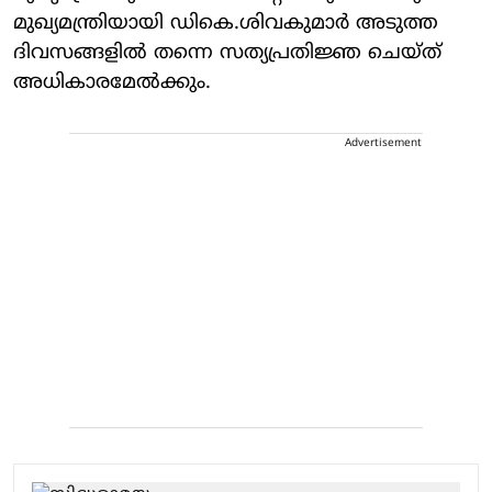
മുഖ്യമന്ത്രിയായി ഡികെ.ശിവകുമാർ അടുത്ത
ദിവസങ്ങളിൽ തന്നെ സത്യപ്രതിജ്ഞ ചെയ്ത്
അധികാരമേൽക്കും.
Advertisement