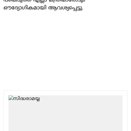
പങ്കെടുത്ത എല്ലാ മന്ത്രിമാരോടും
ഔദ്യോഗികമായി ആവശ്യപ്പെട്ടു.