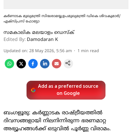
കര്‍ണാടക മുഖ്യമന്ത്രി സിദ്ധരാമയ്യ,ഉപമുഖ്യമന്ത്രി ഡികെ ശിവകുമാര്‍/
എക്‌സ്പ്രസ് ഫോട്ടോ
സമകാലിക മലയാളം ഡെസ്ക്
Edited By:
Damodaran K
Updated on
:
28 May 2026, 5:56 am
1
min read
Add as a preferred source
on Google
ബംഗളൂരു: കർണ്ണാടക രാഷ്ട്രീയത്തിൽ
ദിവസങ്ങളായി നിലനിന്നിരുന്ന ഭരണമാറ്റ
അഭ്യൂഹങ്ങൾക്ക് ഒടുവിൽ പൂർണ്ണ വിരാമം.