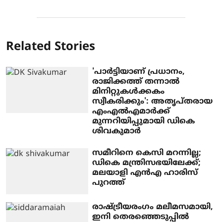
Related Stories
'പാർട്ടിയാണ് പ്രധാനം,
രാജിക്കത്ത് തന്നാൽ
മിനിറ്റുകൾക്കകം
സ്വീകരിക്കും': അതൃപ്തരായ
എംഎൽഎമാർക്ക്
മുന്നറിയിപ്പുമായി ഡികെ
ശിവകുമാർ
സമീറിനെ കെസി മറന്നില്ല;
ഡികെ മന്ത്രിസഭയിലേക്ക്;
മലയാളി എൻഎ ഹാരിസ്
പുറത്ത്
രാഷ്ട്രീയരംഗം മലീമസമായി,
ഇനി തെരഞ്ഞെടുപ്പില്‍