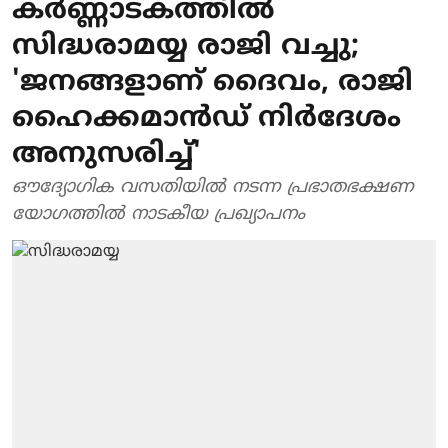
കർണ്ണാടകത്തിൽ
സിദ്ധരാമയ്യ രാജി വച്ചു;
'ജനങ്ങളാണ് ദൈവം, രാജി
ഹൈക്കമാൻഡ് നിർദേശം
അനുസരിച്ച്'
ഔദ്യോഗിക വസതിയിൽ നടന്ന പ്രഭാതഭക്ഷണ
യോഗത്തിൽ നാടകീയ പ്രഖ്യാപനം