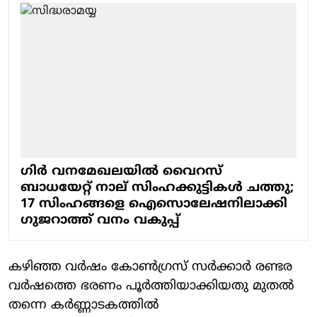
ഗിർ വനമേഖലയിൽ വൈറസ്
ബാധയേറ്റ് നാല് സിംഹക്കുട്ടികൾ ചത്തു;
17 സിംഹങ്ങളെ ഐസൊലേഷനിലാക്കി
ഗുജറാത്ത് വനം വകുപ്പ്
കഴിഞ്ഞ വർഷം കോൺഗ്രസ് സർക്കാർ രണ്ടര
വർഷത്തെ ഭരണം പൂർത്തിയാക്കിയതു മുതൽ
തന്നെ കർണ്ണാടകത്തിൽ