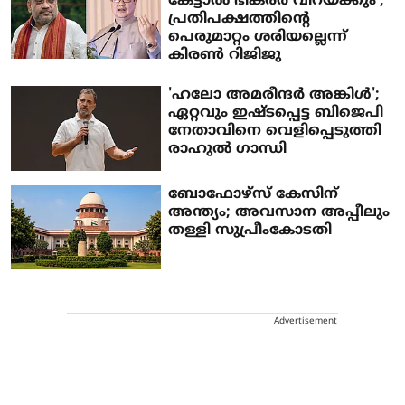
കേട്ടാല്‍ ഭീകരര്‍ വിറയ്ക്കും';
പ്രതിപക്ഷത്തിന്റെ
പെരുമാറ്റം ശരിയല്ലെന്ന്
കിരണ്‍ റിജിജു
'ഹലോ അമരീന്ദര്‍ അങ്കിള്‍';
ഏറ്റവും ഇഷ്ടപ്പെട്ട ബിജെപി
നേതാവിനെ വെളിപ്പെടുത്തി
രാഹുല്‍ ഗാന്ധി
ബോഫോഴ്സ് കേസിന്
അന്ത്യം; അവസാന അപ്പീലും
തള്ളി സുപ്രീംകോടതി
Advertisement