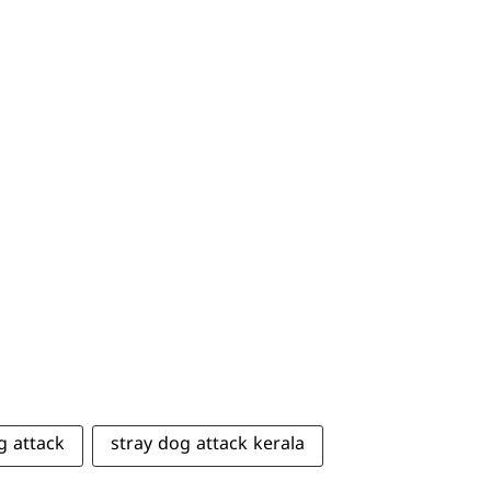
g attack
stray dog attack kerala