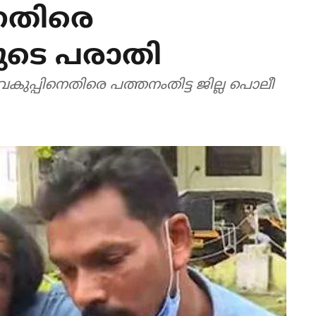
െ​തി​രെ
ുടെ പരാതി
്പി​നെ​തി​രെ പ​ത്ത​നം​തി​ട്ട ജി​ല്ല പൊ​ലീ​