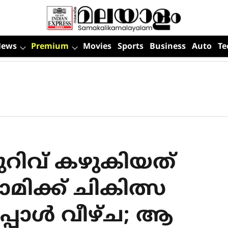
News
Premium
Movies
Sports
Business
Auto
Te
മുറിവ് കഴുകിയത്
ക്ക് ചി​കി​ത്സ
പ്പോ​ൾ വീ​ഴ്ച; ആ​