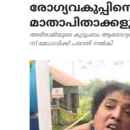
രോ​ഗ്യ​വ​കു​പ്പി​ന
മാതാപിതാക്കള
അഭിരാമിയുടെ കു​ടും​ബം ആ​രോ​ഗ്യ​വ​കു​പ
സ്​ മേ​ധാ​വി​ക്ക്​ പ​രാ​തി ന​ൽ​കി