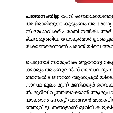
പത്തനംതിട്ട:
പേവിഷബാധയെത്തുടർന
അഭിരാമിയുടെ കു​ടും​ബം ആ​രോ​ഗ്യ​വ​കു​പ
സ്​ മേ​ധാ​വി​ക്ക്​ പ​രാ​തി ന​ൽ​കി. അ​ഭി​
ഴ്ച​വ​രു​ത്തി​യ ഡോ​ക്ട​ർ​മാ​ർ ഉ​ൾ​പ്പെ​ട
രി​ക്ക​ണ​മെ​ന്നാ​ണ് പരാതിയിലെ​ ആ​വ
പെ​രു​നാ​ട്​ സാ​മൂ​ഹി​ക ആ​രോ​ഗ്യ കേ​​ന
ക്കാ​രും ആം​ബു​ല​ൻ​സ്​ ഡ്രൈ​വ​റും ഇ​ല്ലാ
ത്ത​നം​തി​ട്ട ജ​ന​റ​ൽ ആ​​ശു​പ​​ത്രി​യി​ലെ
നാ​സ്ഥ മൂ​ലം മൂ​ന്ന്​ മ​ണി​ക്കൂ​ർ വൈ​കി​യ
ത്. മു​റി​വ്​ വൃ​ത്തി​യാ​ക്കാ​ൻ ആ​ശു​പ​ത്
യാ​ക്കാ​ൻ സോ​പ്പ്​ വാ​ങ്ങാ​ൻ മാ​താ​പി​താ
ഞ്ഞു​വി​ട്ടു. ത​ങ്ങ​ളാ​ണ്​ മു​റി​വ്​ ക​ഴു