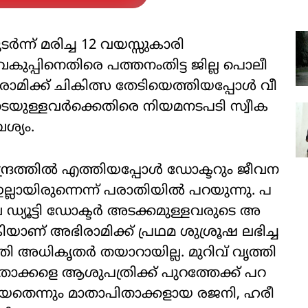
്ന് മരിച്ച 12 വയസ്സുകാരി
്പി​നെ​തി​രെ പ​ത്ത​നം​തി​ട്ട ജി​ല്ല പൊ​ലീ​
രാ​മി​ക്ക്​ ചി​കി​ത്സ തേ​ടി​യെ​ത്തി​യ​പ്പോ​ൾ വീ​
െ​യു​ള്ള​വ​ർ​ക്കെ​തി​രെ നി​യ​മ​ന​ട​പ​ടി സ്വീ​ക​
​ശ്യം.
്ദ്ര​ത്തി​ൽ എ​ത്തി​യ​പ്പോ​ൾ ഡോ​ക്ട​റും ജീ​വ​ന​
​യി​രു​ന്നെ​ന്ന്​ പ​രാ​തി​യി​ൽ പ​റ​യു​ന്നു. ​പ​
 ഡ്യൂ​ട്ടി ഡോ​ക്ട​ർ അ​ട​ക്ക​മു​ള്ള​വ​രു​ടെ അ​
ാ​ണ്​ അ​ഭി​രാ​മി​ക്ക്​ പ്ര​ഥ​മ ശു​ശ്രൂ​ഷ ല​ഭി​ച്ച​
രി അ​ധി​കൃ​ത​ർ ത​യാ​റാ​യി​ല്ല. മു​റി​വ്​ വൃ​ത്തി​
​ക്ക​ളെ ആ​ശു​പ​ത്രി​ക്ക്​ പു​റ​ത്തേ​ക്ക്​ പ​റ​
​കി​യ​തെ​ന്നും മാ​താ​പി​താ​ക്ക​ളാ​യ ര​ജ​നി, ഹ​രീ​