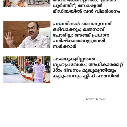
ഹെലികോപ്റ്ററില്‍; 'ഇതോ
ധൂര്‍ത്ത്?'; സോഷ്യല്‍
മീഡിയയില്‍ വന്‍ വിമര്‍ശനം
പദ്ധതികള്‍ വൈകുന്നത്
ഒഴിവാക്കും; ഖജനാവ്
ചോരില്ല; അഞ്ച് പ്രധാന
പരിഷ്‌കാരങ്ങളുമായി
സര്‍ക്കാര്‍
ചടങ്ങുകളില്ലാതെ
ഗൃഹപ്രവേശം; അധികാരമേറ്റ്
38ാം ദിവസം മുഖ്യമന്ത്രിയും
കുടുംബവും ക്ലിഫ് ഹൗസില്‍
Advertisement