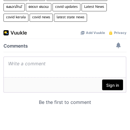
കോവിഡ്
രോഗ ബാധ
covid updates
Latest News
covid kerala
covid news
latest state news