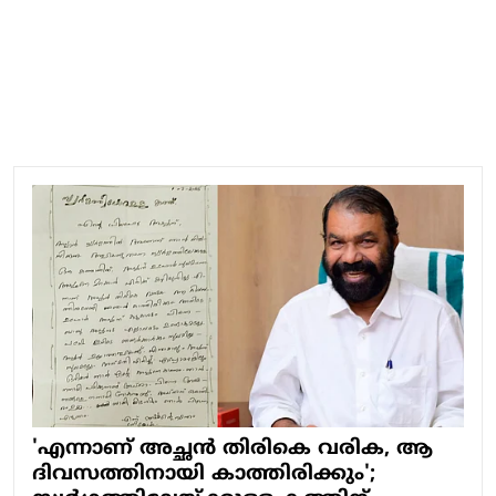
'എന്നാണ് അച്ഛന്‍ തിരികെ വരിക, ആ
ദിവസത്തിനായി കാത്തിരിക്കും';