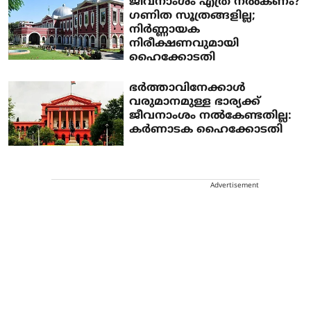
ജീവനാംശം എത്ര നൽകണം?
ഗണിത സൂത്രങ്ങളില്ല;
നിർണ്ണായക
നിരീക്ഷണവുമായി
ഹൈക്കോടതി
ഭര്‍ത്താവിനേക്കാള്‍
വരുമാനമുള്ള ഭാര്യക്ക്
ജീവനാംശം നല്‍കേണ്ടതില്ല:
കര്‍ണാടക ഹൈക്കോടതി
Advertisement