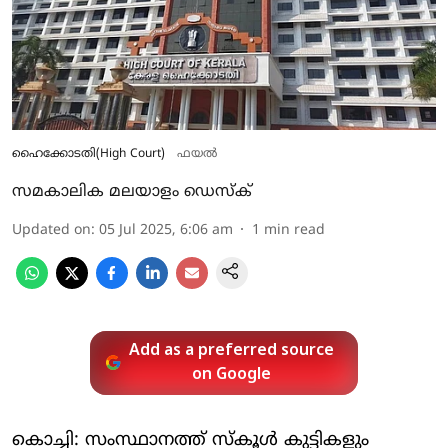
ഹൈക്കോടതി(High Court)
ഫയൽ
സമകാലിക മലയാളം ഡെസ്ക്
Updated on
:
05 Jul 2025, 6:06 am
1
min read
Add as a preferred source
on Google
കൊച്ചി: സംസ്ഥാനത്ത് സ്‌കൂള്‍ കുട്ടികളും