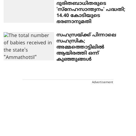
ദുരിതബാധിതരുടെ
'സ്‌നേഹസാന്ത്വനം' പദ്ധതി;
14.40 കോടിയുടെ
ഭരണാനുമതി
സഹസ്രയ്ക്ക് പിന്നാലെ
സഹസ്രിക;
അമ്മത്തൊട്ടിലില്‍
ആയിരത്തി ഒന്ന്
കുഞ്ഞുങ്ങള്‍
Advertisement