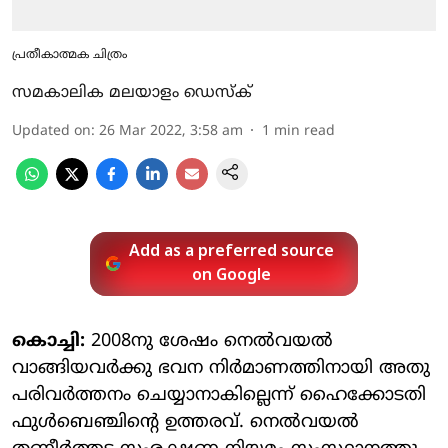
പ്രതീകാത്മക ചിത്രം
സമകാലിക മലയാളം ഡെസ്ക്
Updated on
:
26 Mar 2022, 3:58 am
1
min read
Add as a preferred source
on Google
കൊച്ചി:
2008നു ശേഷം നെൽവയൽ
വാങ്ങിയവർക്കു ഭവന നിർമാണത്തിനായി അതു
പരിവർ‍ത്തനം ചെയ്യാനാകില്ലെന്ന് ഹൈക്കോടതി
ഫുൾബെഞ്ചിന്റെ ഉത്തരവ്. നെൽവയൽ