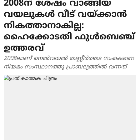
2008ന് ശേഷം വാങ്ങിയ
വയലുകൾ വീട് വയ്ക്കാൻ
നികത്താനാകില്ല:
ഹൈക്കോടതി ഫുൾബെഞ്ച്
ഉത്തരവ്
2008ലാണ് നെൽവയൽ തണ്ണീർത്തട സംരക്ഷണ
നിയമം സംസ്ഥാനത്തു പ്രാബല്യത്തിൽ വന്നത്