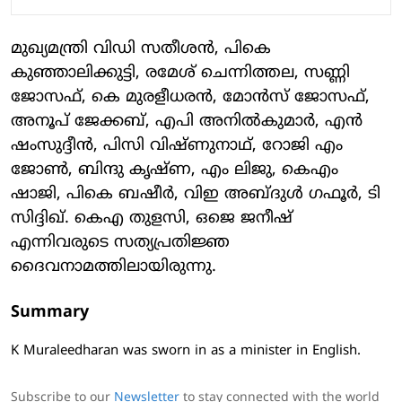
മുഖ്യമന്ത്രി വിഡി സതീശന്‍, പികെ
കുഞ്ഞാലിക്കുട്ടി, രമേശ് ചെന്നിത്തല, സണ്ണി
ജോസഫ്, കെ മുരളീധരന്‍, മോന്‍സ് ജോസഫ്,
അനൂപ് ജേക്കബ്, എപി അനില്‍കുമാര്‍, എന്‍
ഷംസുദ്ദീന്‍, പിസി വിഷ്ണുനാഥ്, റോജി എം
ജോണ്‍, ബിന്ദു കൃഷ്ണ, എം ലിജു, കെഎം
ഷാജി, പികെ ബഷീര്‍, വിഇ അബ്ദുള്‍ ഗഫൂര്‍, ടി
സിദ്ദിഖ്. കെഎ തുളസി, ഒജെ ജനീഷ്
എന്നിവരുടെ സത്യപ്രതിജ്ഞ
ദൈവനാമത്തിലായിരുന്നു.
Summary
K Muraleedharan was sworn in as a minister in English.
Subscribe to our
Newsletter
to stay connected with the world