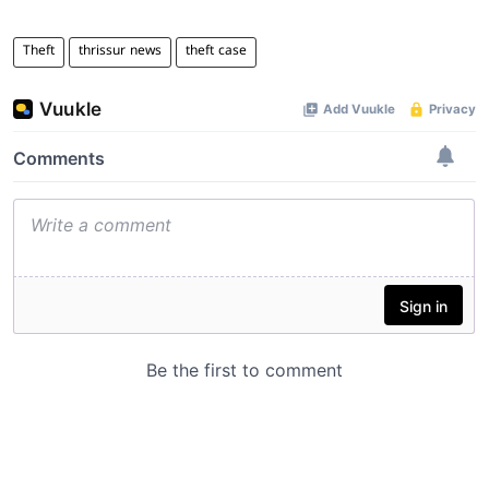
Theft
thrissur news
theft case