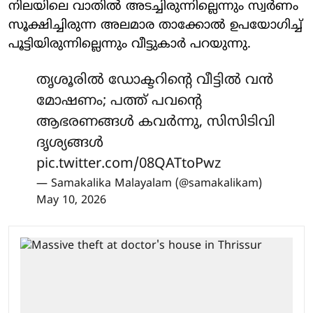
നിലയിലെ വാതില്‍ അടച്ചിരുന്നില്ലെന്നും സ്വര്‍ണം
സൂക്ഷിച്ചിരുന്ന അലമാര താക്കോല്‍ ഉപയോഗിച്ച്
പൂട്ടിയിരുന്നില്ലെന്നും വീട്ടുകാര്‍ പറയുന്നു.
തൃശൂരിൽ ഡോക്ടറിന്റെ വീട്ടിൽ വൻ
മോഷണം; പത്ത് പവന്റെ
ആഭരണങ്ങൾ കവർന്നു, സിസിടിവി
ദൃശ്യങ്ങൾ
pic.twitter.com/08QATtoPwz
— Samakalika Malayalam (@samakalikam)
May 10, 2026