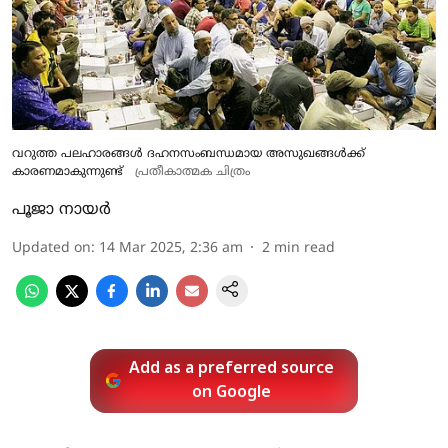
വറുത്ത പലഹാരങ്ങൾ ദഹനസംബന്ധമായ അസുഖങ്ങൾക്ക്
കാരണമാകുന്നുണ്ട്
പ്രതീകാത്മക ചിത്രം
പൂജാ നായര്‍
Updated on
:
14 Mar 2025, 2:36 am
2
min read
Add as a preferred source
on Google