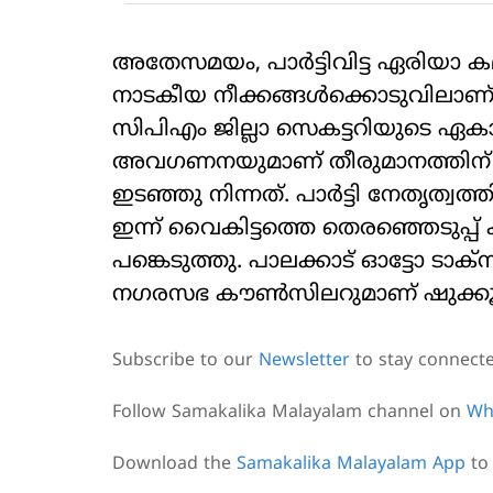
അതേസമയം, പാര്‍ട്ടിവിട്ട ഏരിയാ കമ
നാടകീയ നീക്കങ്ങള്‍ക്കൊടുവിലാണ് സ
സിപിഎം ജില്ലാ സെകട്ടറിയുടെ ഏകാധിപ
അവഗണനയുമാണ് തീരുമാനത്തിന് കാര
ഇടഞ്ഞു നിന്നത്. പാര്‍ട്ടി നേതൃത
ഇന്ന് വൈകിട്ടത്തെ തെരഞ്ഞെടുപ്പ് 
പങ്കെടുത്തു. പാലക്കാട് ഓട്ടോ ടാക്‌സ
നഗരസഭ കൗണ്‍സിലറുമാണ് ഷുക്കൂര
Subscribe to our
Newsletter
to stay connect
Follow Samakalika Malayalam channel on
Wh
Download the
Samakalika Malayalam App
to 