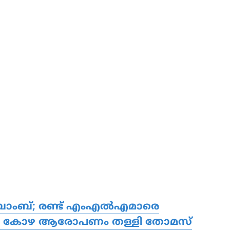
ബോംബ്; രണ്ട് എംഎല്‍എമാരെ
?; കോഴ ആരോപണം തള്ളി തോമസ്