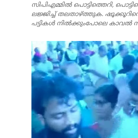
സിപിഎമ്മില്‍ പൊട്ടിത്തെറി, പൊട്ട
ലജ്ജിച്ച് തലതാഴ്ത്തുക. ഷൂക്കൂറിന്റെ വ
പട്ടികള്‍ നില്‍ക്കുംപോലെ കാവല്‍ ന