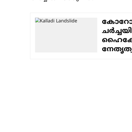
കോറോ ഹെ
ചര്‍ച്ച
ഹൈക്കോ
നേതൃത്വ