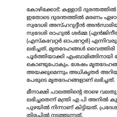
കോഴിക്കോട്: കള്ളാടി ദുരന്തത്തില
ഇതോടെ ദുരന്തത്തില്‍ മരണം ഏഴായ
സ്വദേശി അസ്ഹറുദ്ദീന്‍ അന്‍സാര
സ്വദേശി രാഹുൽ ശർമ്മ (എൻജിനീയർ
(എസ്കവേറ്റർ ഓപറേറ്റർ) എന്നിവ
ലഭിച്ചത്. മൃതദേഹങ്ങള്‍ വൈത്തിരി 
പൂർത്തിയാക്കി എംബാമിങ്ങിനായി
കൊണ്ടുപോകും. ശേഷം മൃതദേഹങ്
അയക്കുമെന്നും അധികൃതർ അറിയിച്ച
പേരുടെ മൃതദേഹങ്ങളാണ് ലഭിച്ചത്.
മീനാക്ഷി പാലത്തിന്റെ താഴെ വലതു
ലഭിച്ചതെന്ന് മന്ത്രി എ പി അനില്‍
പുഴയിൽ നിന്നാണ് കിട്ടിയത്. പ്രദ
തിരച്ചില്‍ നടത്തുന്നത്.