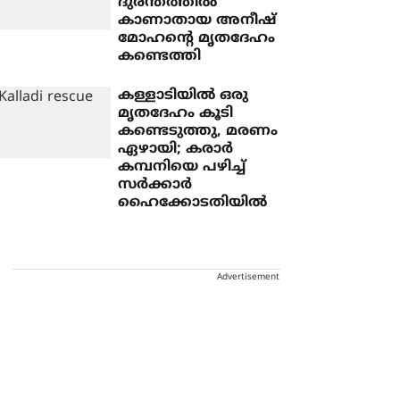
ദുരന്തത്തില്‍
കാണാതായ അനീഷ്
മോഹന്റെ മൃതദേഹം
കണ്ടെത്തി
കള്ളാടിയില്‍ ഒരു
മൃതദേഹം കൂടി
കണ്ടെടുത്തു, മരണം
ഏഴായി; കരാർ
കമ്പനിയെ പഴിച്ച്
സര്‍ക്കാര്‍
ഹൈക്കോടതിയില്‍
Advertisement