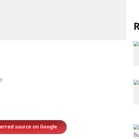
R
d
ferred source on Google