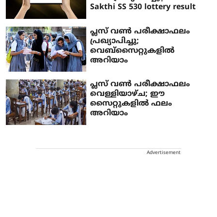
Sakthi SS 530 lottery result
പ്ലസ് വൺ പരീക്ഷാഫലം
പ്രഖ്യാപിച്ചു;
വെബ്‌സൈറ്റുകളിൽ
അറിയാം
പ്ലസ് വൺ പരീക്ഷാഫലം
വെള്ളിയാഴ്ച; ഈ
സൈറ്റുകളിൽ ഫലം
അറിയാം
Advertisement