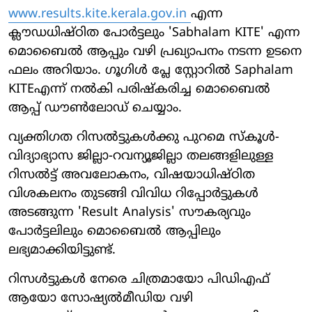
www.results.kite.kerala.gov.in
എന്ന
ക്ലൗഡധിഷ്ഠിത പോർട്ടലും 'Sabhalam KITE' എന്ന
മൊബൈൽ ആപ്പും വഴി പ്രഖ്യാപനം നടന്ന ഉടനെ
ഫലം അറിയാം. ഗൂഗിൾ പ്ലേ സ്റ്റോറിൽ Saphalam
KITEഎന്ന് നൽകി പരിഷ്‌കരിച്ച മൊബൈൽ
ആപ്പ് ഡൗൺലോഡ് ചെയ്യാം.
വ്യക്തിഗത റിസൽട്ടുകൾക്കു പുറമെ സ്‌കൂൾ-
വിദ്യാഭ്യാസ ജില്ലാ-റവന്യൂജില്ലാ തലങ്ങളിലുള്ള
റിസൽട്ട് അവലോകനം, വിഷയാധിഷ്ഠിത
വിശകലനം തുടങ്ങി വിവിധ റിപ്പോർട്ടുകൾ
അടങ്ങുന്ന 'Result Analysis' സൗകര്യവും
പോർട്ടലിലും മൊബൈൽ ആപ്പിലും
ലഭ്യമാക്കിയിട്ടുണ്ട്.
റിസൾട്ടുകൾ നേരെ ചിത്രമായോ പിഡിഎഫ്
ആയോ സോഷ്യൽമീഡിയ വഴി