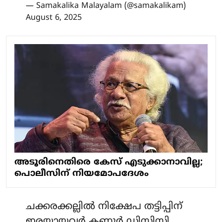
— Samakalika Malayalam (@samakalikam)
August 6, 2025
അടൂരിനെതിരെ കേസ് എടുക്കാനാവില്ല;
പൊലീസിന് നിയമോപദേശം
ചക്കരക്കല്ലില്‍ നിക്ഷേപ തട്ടിപ്പിന്
ഇരയായവര്‍ കണ്ണൂര്‍ ഡിസിസി