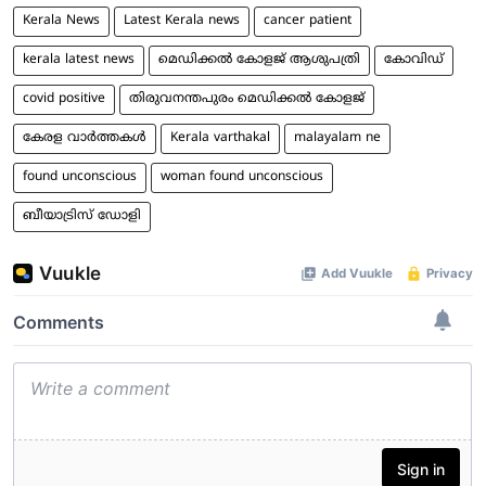
Kerala News
Latest Kerala news
cancer patient
kerala latest news
മെഡിക്കൽ കോളജ് ആശുപത്രി
കോവിഡ്
covid positive
തിരുവനന്തപുരം മെഡിക്കൽ കോളജ്
കേരള വാർത്തകൾ
Kerala varthakal
malayalam ne
found unconscious
woman found unconscious
ബീയാട്രിസ് ഡോളി