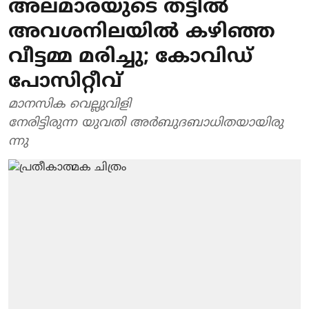
അലമാരയുടെ തട്ടിൽ
അവശനിലയിൽ കഴിഞ്ഞ
വീട്ടമ്മ മരിച്ചു; കോവിഡ്
പോസിറ്റീവ്
മാനസിക വെല്ലുവിളി
നേരിട്ടിരുന്ന യുവതി അർബുദബാധിതയായിരു
ന്നു