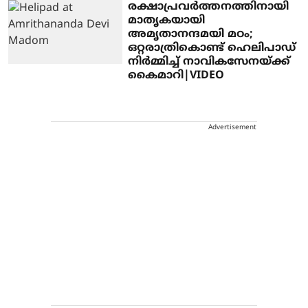
രക്ഷാപ്രവർത്തനത്തിനായി
മാതൃകയായി
അമൃതാനന്ദമയി മഠം;
ഒറ്റരാത്രികൊണ്ട് ഹെലിപാഡ്
നിർമ്മിച്ച് നാവികസേനയ്ക്ക്
കൈമാറി|VIDEO
Advertisement