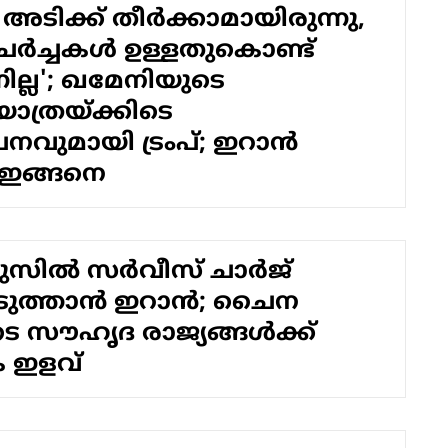
 അടിക്ക് തീർക്കാമായിരുന്നു,
ചർച്ചകൾ ഉള്ളതുകൊണ്ട്
്നില്ല'; ഖമേനിയുടെ
ാത്രയ്ക്കിടെ
നവുമായി ട്രംപ്; ഇറാൻ
 ഇങ്ങനെ
സില്‍ സര്‍വീസ് ചാര്‍ജ്
െടുത്താന്‍ ഇറാന്‍; ചൈന
െടെ സൗഹൃദ രാജ്യങ്ങള്‍ക്ക്
ക ഇളവ്