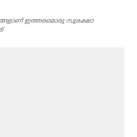
്തങ്ങളാണ് ഇത്തരമൊരു സുരക്ഷാ
്