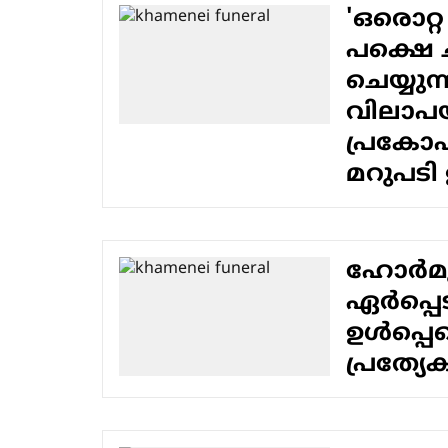
'ഒരൊറ്റ
പക്ഷെ 
ചെയ്യുന
വിലാപയ
പ്രകോപ
മറുപടി
ഹോര്‍മു
ഏര്‍പ്പ
ഉള്‍പ്പ
പ്രത്യേ