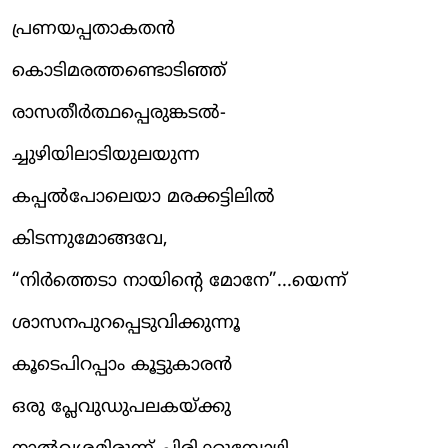
പ്രണയപ്പതാകതൻ
കൊടിമരത്തണ്ടൊടിഞ്ഞ്
രാസതീർത്ഥപ്പെരുങ്കടൽ-
ച്ചുഴിയിലാടിയുലയുന്ന
കപ്പൽപോലെയാ മരക്കട്ടിലിൽ
കിടന്നുമോങ്ങവേ,
“നിർത്തെടാ നായിന്റെ മോനേ”...യെന്ന്
ശാസനപുറപ്പെടുവിക്കുന്നൂ
കൂടെപിറപ്പാം കൂട്ടുകാരൻ
ഒരു പ്ലേവുഡുപലകയ്ക്കു