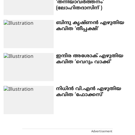
‘തനിയാവർത്തനം’
(ലോഹിതദാസിന് )
ബിന്ദു കൃഷ്ണൻ എഴുതിയ
കവിത ‘തീപ്പക്ഷി’
ഇന്ദിര അശോക് എഴുതിയ
കവിത ‘വെറും വാക്ക്’
നിധിന്‍ വി.എന്‍ എഴുതിയ
കവിത ‘ഫോക്കസ്’
Advertisement