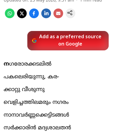
Updated on
:
25 May 2026, 9:51 am
1
min read
Add as a preferred source
on Google
ന
ഗരോരക്കടലിൽ
പകലെരിയുന്നു, കര-
ക്കാറ്റു വീശുന്നു
വെളിച്ചത്തിലമരും നഗരം
നാനാവർണ്ണക്കെട്ടിടങ്ങൾ
സർക്കാരിൻ മദ്യശാലതൻ