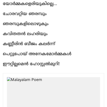
യോർമ്മകളെരിയുകില്ലെ...
ചോരവറ്റിയ ഞരമ്പും
ഞരമ്പുകളിലൊഴുകും
കവിതതൻ ലഹരിയും
കണ്ണീരിൻ ബീജം കലർന്ന്
പെറ്റുപോയ് അനേകമോർമ്മകൾ
ഈറ്റില്ലമെൻ ഹോസ്റ്റൽമുറി!