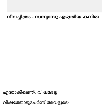
നീലച്ചിത്രം - സന്ന്യാസു എഴുതിയ കവിത
എന്താകിലെന്ത്, വിഷമല്ലേ
വിഷത്തോടുചേർന്ന് അവളുടെ-