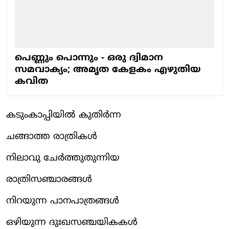
പെണ്ണും പൊന്നും - ഒരു ദ്വിമാന
സമവാക്യം; അമൃത കേളകം എഴുതിയ
കവിത
കടുംകാപ്പിയിൽ കുതിർന്ന
ചങ്ങാത്ത രാത്രികൾ
നിലാവു ചേർത്തുതുന്നിയ
രാത്രിസഞ്ചാരങ്ങൾ
നിറയുന്ന പാനപാത്രങ്ങൾ
ഒഴിയുന്ന ദുഃഖസഞ്ചയികകൾ