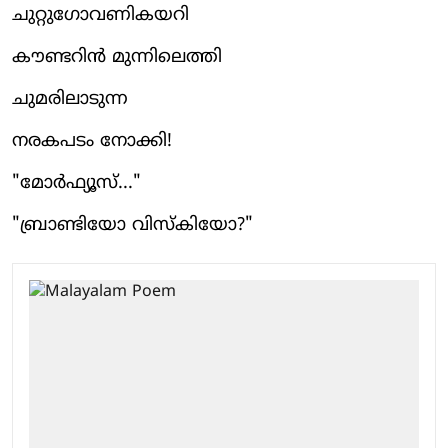
ചുറ്റുഗോവണികയറി
കൗണ്ടറിൻ മുന്നിലെത്തി
ചുമരിലാടുന്ന
നരകപടം നോക്കി!
"മോർഫ്യൂസ്..."
"ബ്രാണ്ടിയോ വിസ്കിയോ?"