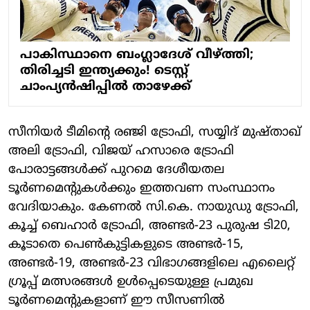
പാകിസ്ഥാനെ ബംഗ്ലാദേശ് വീഴ്ത്തി;
തിരിച്ചടി ഇന്ത്യക്കും! ടെസ്റ്റ്
ചാംപ്യന്‍ഷിപ്പില്‍ താഴേക്ക്
സീനിയർ ടീമിന്റെ രഞ്ജി ട്രോഫി, സയ്യിദ് മുഷ്താഖ്
അലി ട്രോഫി, വിജയ് ഹസാരെ ട്രോഫി
പോരാട്ടങ്ങൾക്ക് പുറമെ ദേശീയതല
ടൂർണമെന്റുകൾക്കും ഇത്തവണ സംസ്ഥാനം
വേദിയാകും. കേണൽ സി.കെ. നായുഡു ട്രോഫി,
കൂച്ച് ബെഹാർ ട്രോഫി, അണ്ടർ-23 പുരുഷ ടി20,
കൂടാതെ പെൺകുട്ടികളുടെ അണ്ടർ-15,
അണ്ടർ-19, അണ്ടർ-23 വിഭാഗങ്ങളിലെ എലൈറ്റ്
ഗ്രൂപ്പ് മത്സരങ്ങൾ ഉൾപ്പെടെയുള്ള പ്രമുഖ
ടൂർണമെന്റുകളാണ് ഈ സീസണിൽ