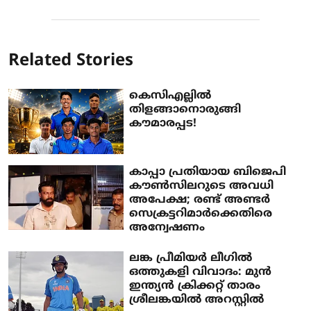
Related Stories
കെസിഎല്ലിൽ
തിളങ്ങാനൊരുങ്ങി
കൗമാരപ്പട!
കാപ്പാ പ്രതിയായ ബിജെപി
കൗൺസിലറുടെ അവധി
അപേക്ഷ; രണ്ട് അണ്ടർ
സെക്രട്ടറിമാർക്കെതിരെ
അന്വേഷണം
ലങ്ക പ്രീമിയർ ലീഗിൽ
ഒത്തുകളി വിവാദം: മുൻ
ഇന്ത്യൻ ക്രിക്കറ്റ് താരം
ശ്രീലങ്കയിൽ അറസ്റ്റിൽ