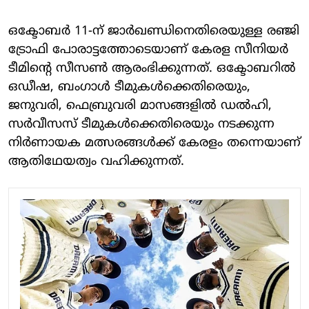
ഒക്ടോബർ 11-ന് ജാർഖണ്ഡിനെതിരെയുള്ള രഞ്ജി
ട്രോഫി പോരാട്ടത്തോടെയാണ് കേരള സീനിയർ
ടീമിൻ്റെ സീസൺ ആരംഭിക്കുന്നത്. ഒക്ടോബറിൽ
ഒഡീഷ, ബംഗാൾ ടീമുകൾക്കെതിരെയും,
ജനുവരി, ഫെബ്രുവരി മാസങ്ങളിൽ ഡൽഹി,
സർവീസസ് ടീമുകൾക്കെതിരെയും നടക്കുന്ന
നിർണായക മത്സരങ്ങൾക്ക് കേരളം തന്നെയാണ്
ആതിഥേയത്വം വഹിക്കുന്നത്.