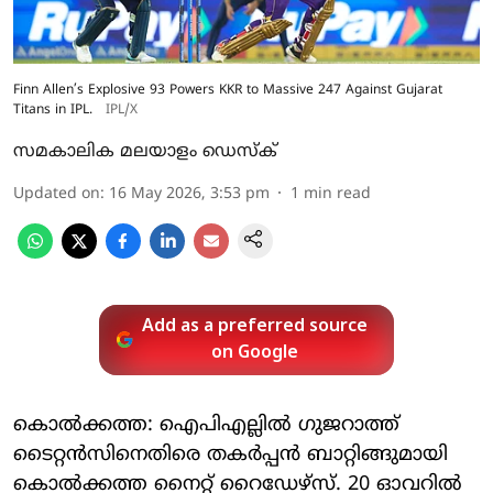
Finn Allen’s Explosive 93 Powers KKR to Massive 247 Against Gujarat
Titans in IPL.
IPL/X
സമകാലിക മലയാളം ഡെസ്ക്
Updated on
:
16 May 2026, 3:53 pm
1
min read
Add as a preferred source
on Google
കൊൽക്കത്ത: ഐപിഎല്ലിൽ ഗുജറാത്ത്
ടൈറ്റൻസിനെതിരെ തകർപ്പൻ ബാറ്റിങ്ങുമായി
കൊൽക്കത്ത നൈറ്റ് റൈഡേഴ്‌സ്. 20 ഓവറിൽ