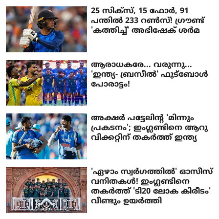
25 സിക്സ്, 15 ഫോർ, 91
പന്തിൽ 233 റൺസ്! ​ഗ്രൗണ്ട്
'കത്തിച്ച്' അഭിഷേക് ശർമ
ആരാധകരേ... വരുന്നു...
'ഇന്ത്യ- ബ്രസീൽ' ഫുട്ബോൾ
പോരാട്ടം!
അക്ഷർ പട്ടേലിന്റ 'മിന്നും
പ്രകടനം'; ഇംഗ്ലണ്ടിനെ ആറു
വിക്കറ്റിന് തകർത്ത് ഇന്ത്യ
'ഏഴാം സ്വർ​ഗത്തിൽ' ഓസീസ്
വനിതകൾ! ഇം​ഗ്ലണ്ടിനെ
തകർത്ത് 'ടി20 ലോക കിരീടം'
വീണ്ടും ഉയർത്തി