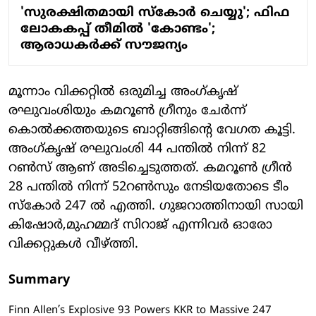
'സുരക്ഷിതമായി സ്കോർ ചെയ്യു'; ഫിഫ
ലോകകപ്പ് തീമിൽ 'കോണ്ടം';
ആരാധകർക്ക് സൗജന്യം
മൂന്നാം വിക്കറ്റിൽ ഒരുമിച്ച അംഗ്കൃഷ്
രഘുവംശിയും കമറൂണ്‍ ഗ്രീനും ചേർന്ന്
കൊൽക്കത്തയുടെ ബാറ്റിങ്ങിന്റെ വേഗത കൂട്ടി.
അംഗ്കൃഷ് രഘുവംശി 44 പന്തിൽ നിന്ന് 82
റൺസ് ആണ് അടിച്ചെടുത്തത്. കമറൂണ്‍ ഗ്രീൻ
28 പന്തിൽ നിന്ന് 52റൺസും നേടിയതോടെ ടീം
സ്കോർ 247 ൽ എത്തി. ഗുജറാത്തിനായി സായി
കിഷോർ,മുഹമ്മദ് സിറാജ് എന്നിവർ ഓരോ
വിക്കറ്റുകൾ വീഴ്ത്തി.
Summary
Finn Allen’s Explosive 93 Powers KKR to Massive 247