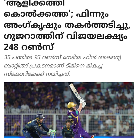
'ആളിക്കത്തി
കൊൽക്കത്ത'; ഫിന്നും
അംഗ്കൃഷും തകർത്തടിച്ചു,
ഗുജറാത്തിന് വിജയലക്ഷ്യം
248 റൺസ്
35 പന്തിൽ 93 റൺസ് നേടിയ ഫിൻ അലന്റെ
ബാറ്റിങ്ങ് പ്രകടനമാണ് ടീമിനെ മികച്ച
സ്കോറിലേക്ക് നയിച്ചത്.