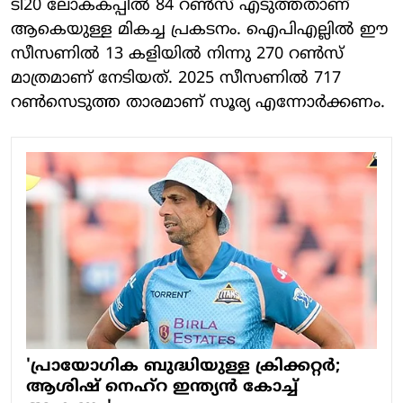
ടി20 ലോകകപ്പില്‍ 84 റണ്‍സ് എടുത്തതാണ്
ആകെയുള്ള മികച്ച പ്രകടനം. ഐപിഎല്ലില്‍ ഈ
സീസണില്‍ 13 കളിയില്‍ നിന്നു 270 റണ്‍സ്
മാത്രമാണ് നേടിയത്. 2025 സീസണില്‍ 717
റണ്‍സെടുത്ത താരമാണ് സൂര്യ എന്നോര്‍ക്കണം.
'പ്രായോ​ഗിക ബുദ്ധിയുള്ള ക്രിക്കറ്റർ; ​
ആശിഷ് നെഹ്റ ഇന്ത്യൻ കോച്ച്