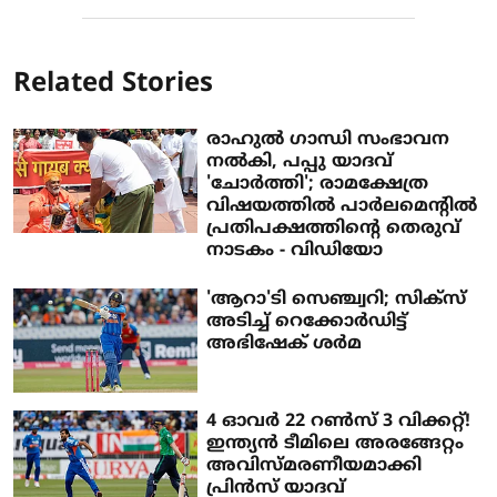
Related Stories
രാഹുൽ ഗാന്ധി സംഭാവന
നൽകി, പപ്പു യാദവ്
'ചോർത്തി'; രാമക്ഷേത്ര
വിഷയത്തിൽ പാർലമെന്റിൽ
പ്രതിപക്ഷത്തിന്റെ തെരുവ്
നാടകം - വിഡിയോ
'ആറാ'ടി സെഞ്ച്വറി; സിക്‌സ്
അടിച്ച് റെക്കോര്‍ഡിട്ട്
അഭിഷേക് ശര്‍മ
4 ഓവര്‍ 22 റണ്‍സ് 3 വിക്കറ്റ്!
ഇന്ത്യന്‍ ടീമിലെ അരങ്ങേറ്റം
അവിസ്മരണീയമാക്കി
പ്രിന്‍സ് യാദവ്