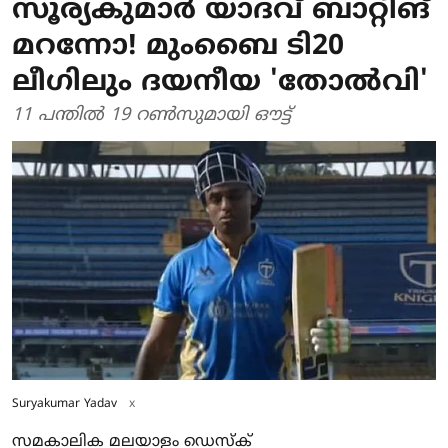
സൂര്യകുമാര്‍ യാദവ് ബാറ്റിങ്
മറന്നോ! മുംബൈ ടി20
ലീഗിലും ദയനീയ 'തോൽവി'
11 പന്തില്‍ 19 റണ്‍സുമായി ഔട്ട്
Suryakumar Yadav
x
സമകാലിക മലയാളം ഡെസ്ക്