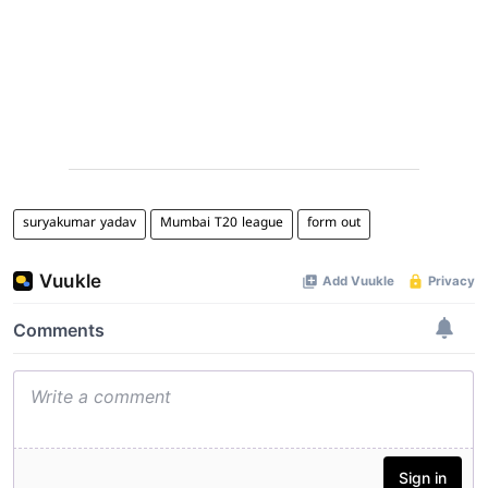
suryakumar yadav
Mumbai T20 league
form out