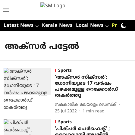
Latest News
Kerala News
Local News
Premium
അക്‌സര്‍ പട്ടേല്‍
Sports
'അക്‌സര്‍ സിക്സർ';
ധോനിയുടെ 17 വർഷം
പഴക്കമുള്ള റെക്കോർഡ്
തകർത്തു
സമകാലിക മലയാളം ഡെസ്ക്
25 Jul 2022
1
min read
Sports
'പിക്ചര്‍ പെര്‍ഫെക്ട്' ;