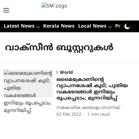
Latest News
Kerala News
Local News
Premium
വാക്സീൻ ബൂസ്റ്ററുകൾ
World
ഒമൈക്രോണിന്റെ
വ്യാപനശേഷി കൂടി; പുതിയ
വകഭേദങ്ങൾ ഇനിയും
രൂപപ്പെടാം; മുന്നറിയിപ്പ്
സമകാലിക മലയാളം ഡെസ്ക്
02 Feb 2022
1
min read