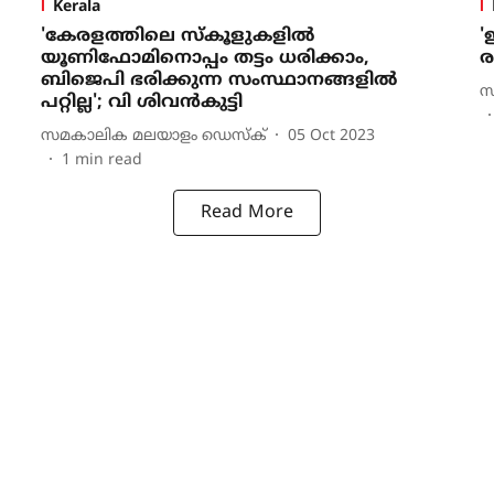
Kerala
'കേരളത്തിലെ സ്കൂളുകളിൽ
'
യൂണിഫോമിനൊപ്പം തട്ടം ധരിക്കാം,
ര
ബിജെപി ഭരിക്കുന്ന സംസ്ഥാനങ്ങളിൽ
സ
പറ്റില്ല'; വി ശിവൻകുട്ടി
സമകാലിക മലയാളം ഡെസ്ക്
05 Oct 2023
1
min read
Read More