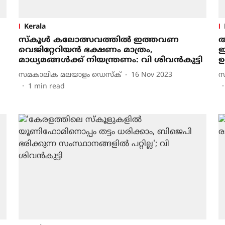
Kerala
സ്കൂൾ കലോത്സവത്തിൽ ഇത്തവണ
ആ
വെജിറ്റേറിയൻ ഭക്ഷണം മാത്രം,
ഇ
മാധ്യമങ്ങൾക്ക് നിയന്ത്രണം: വി ശിവൻകുട്ടി
ഉ
സമകാലിക മലയാളം ഡെസ്ക്
16 Nov 2023
സ
1
min read