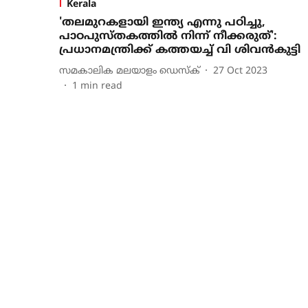
Kerala
'തലമുറകളായി ഇന്ത്യ എന്നു പഠിച്ചു,
പാഠപുസ്തകത്തിൽ നിന്ന് നീക്കരുത്':
പ്രധാനമന്ത്രിക്ക് കത്തയച്ച് വി ശിവൻകുട്ടി
സമകാലിക മലയാളം ഡെസ്ക്
27 Oct 2023
1
min read