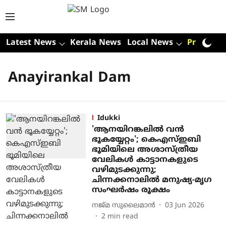
Latest News
Kerala News
Local News
Premium
Anayirankal Dam
Idukki
'ആനയിറങ്കലിൽ വൻ
ഭൂകയ്യേറ്റം'; കെഎസ്ഇബി
ഭൂമിയിലെ അശാസ്ത്രീയ
വേലികൾ കാട്ടാനകളുടെ
വഴിമുടക്കുന്നു;
ചിന്നക്കനാലിൽ മനുഷ്യ-മൃഗ
സംഘർഷം രൂക്ഷം
നജ്മ സുലൈമാന്‍
03 Jun 2026
2
min read