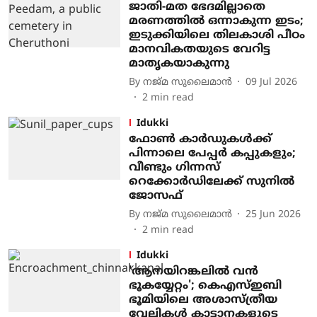
ജാതി-മത ഭേദമില്ലാതെ
മരണത്തിൽ ഒന്നാകുന്ന ഇടം;
ഇടുക്കിയിലെ തിലകാശി പീഠം
മാനവികതയുടെ വേറിട്ട
മാതൃകയാകുന്നു
By
നജ്മ സുലൈമാന്‍
09 Jul 2026
2
min read
Idukki
ഫോൺ കാർഡുകൾക്ക്
പിന്നാലെ പേപ്പർ കപ്പുകളും;
വീണ്ടും ഗിന്നസ്
റെക്കോർഡിലേക്ക് സുനിൽ
ജോസഫ്
By
നജ്മ സുലൈമാന്‍
25 Jun 2026
2
min read
Idukki
'ആനയിറങ്കലിൽ വൻ
ഭൂകയ്യേറ്റം'; കെഎസ്ഇബി
ഭൂമിയിലെ അശാസ്ത്രീയ
വേലികൾ കാട്ടാനകളുടെ