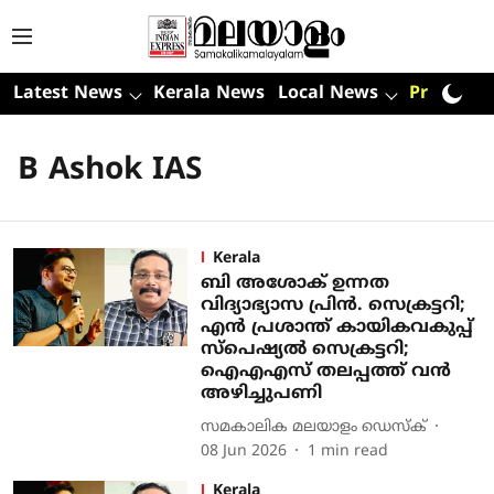
Latest News
Kerala News
Local News
Premium
B Ashok IAS
Kerala
ബി അശോക് ഉന്നത
വിദ്യാഭ്യാസ പ്രിന്‍. സെക്രട്ടറി;
എന്‍ പ്രശാന്ത് കായികവകുപ്പ്
സ്‌പെഷ്യല്‍ സെക്രട്ടറി;
ഐഎഎസ് തലപ്പത്ത് വന്‍
അഴിച്ചുപണി
സമകാലിക മലയാളം ഡെസ്ക്
08 Jun 2026
1
min read
Kerala