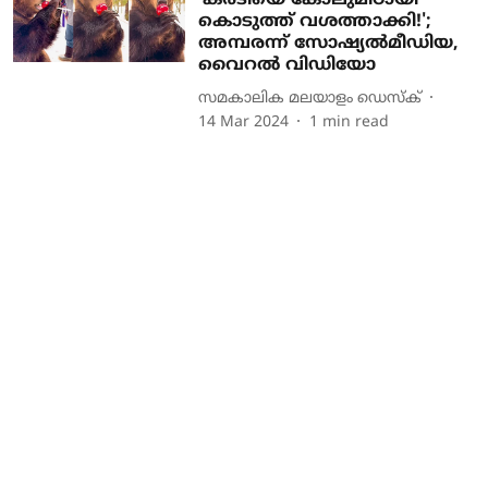
'കരടിയെ കോലുമിഠായി
കൊടുത്ത് വശത്താക്കി!';
അമ്പരന്ന് സോഷ്യൽമീഡിയ,
വൈറൽ വിഡിയോ
സമകാലിക മലയാളം ഡെസ്ക്
14 Mar 2024
1
min read