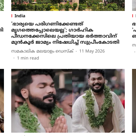
India
'ഭാര്യയെ പരിഗണിക്കേണ്ടത്
ഭ
തി
മൃഗത്തെപ്പോലെയല്ല'; ഗാര്‍ഹിക
'
പീഡനക്കേസിലെ പ്രതിയായ ഭര്‍ത്താവിന്
ബ
മുന്‍കൂര്‍ ജാമ്യം നിഷേധിച്ച് സുപ്രീംകോടതി
സ
സമകാലിക മലയാളം ഡെസ്ക്
11 May 2026
1
min read