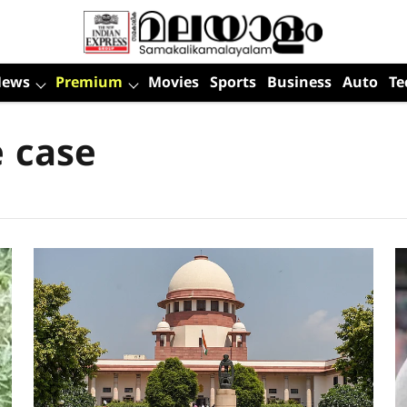
News
Premium
Movies
Sports
Business
Auto
Te
 case