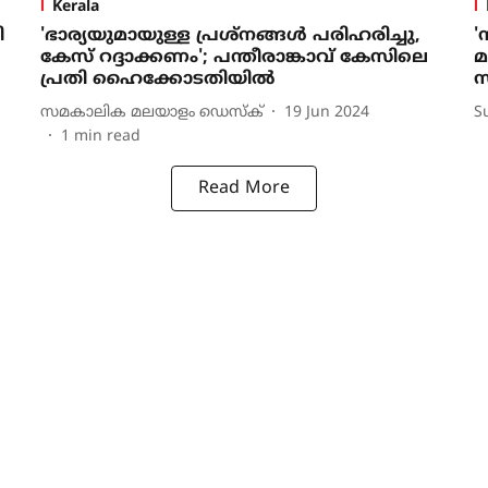
Kerala
ി
'ഭാര്യയുമായുള്ള പ്രശ്നങ്ങള്‍ പരിഹരിച്ചു,
'
കേസ് റദ്ദാക്കണം'; പന്തീരാങ്കാവ് കേസിലെ
മ
പ്രതി ഹൈക്കോടതിയില്‍
സ
സമകാലിക മലയാളം ഡെസ്ക്
19 Jun 2024
S
1
min read
Read More