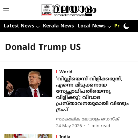
Latest News
Kerala News
Local News
Premium
Donald Trump US
World
'വിഡ്ഢിയെന്ന് വിളിക്കരുത്,
എന്നെ മിടുക്കനായ
സ്വേച്ഛാധിപതിയെന്നു
വിളിക്കൂ'; വിവാദ
പ്രസ്താവനയുമായി വീണ്ടും
ട്രംപ്
സമകാലിക മലയാളം ഡെസ്ക്
24 May 2026
1
min read
India