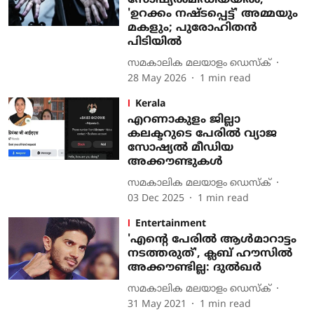
സോഷ്യല്‍മീഡിയയില്‍,
'ഉറക്കം നഷ്ടപ്പെട്ട്' അമ്മയും
മകളും; പുരോഹിതന്‍
പിടിയില്‍
സമകാലിക മലയാളം ഡെസ്ക്
28 May 2026
1
min read
Kerala
എറണാകുളം ജില്ലാ
കലക്ടറുടെ പേരില്‍ വ്യാജ
സോഷ്യല്‍ മീഡിയ
അക്കൗണ്ടുകള്‍
സമകാലിക മലയാളം ഡെസ്ക്
03 Dec 2025
1
min read
Entertainment
'എന്റെ പേരില്‍ ആള്‍മാറാട്ടം
നടത്തരുത്', ക്ലബ് ഹൗസില്‍
അക്കൗണ്ടില്ല: ദുല്‍ഖര്‍
സമകാലിക മലയാളം ഡെസ്ക്
31 May 2021
1
min read