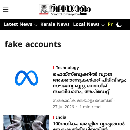
Latest News
Kerala News
Local News
Premium
fake accounts
Technology
ഫെയ്‌സ്ബുക്കില്‍ വ്യാജ
അക്കൗണ്ടുകള്‍ക്ക് പിടിവീഴും;
സൗജന്യ ബ്ല്യു ബാഡ്ജ്
സംവിധാനം, അപ്‌ഡേറ്റ്
സമകാലിക മലയാളം ഡെസ്ക്
27 Jul 2026
1
min read
India
100ലധികം അശ്ലീല ദൃശ്യങ്ങള്‍