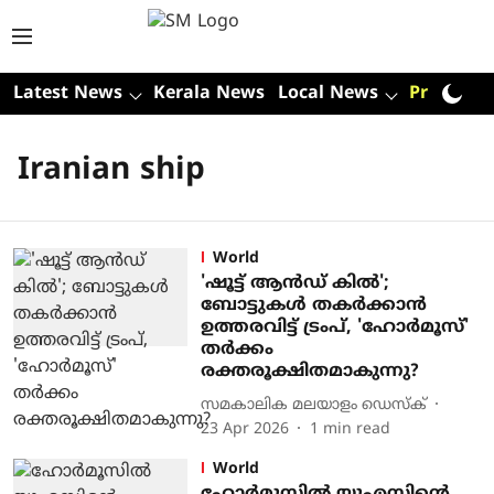
Latest News
Kerala News
Local News
Premium
Iranian ship
World
'ഷൂട്ട് ആൻഡ‍് കിൽ';
ബോട്ടുകൾ തകർക്കാൻ
ഉത്തരവിട്ട് ട്രംപ്, 'ഹോർമൂസ്'
തർക്കം
രക്തരൂക്ഷിതമാകുന്നു?
സമകാലിക മലയാളം ഡെസ്ക്
23 Apr 2026
1
min read
World