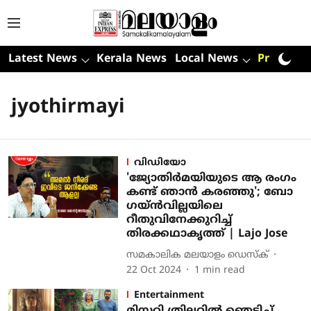
Latest News
Kerala News
Local News
Premium
jyothirmayi
വിഡിയോ
'ജ്യോതിർമയിയുടെ ആ രം​ഗം
കണ്ട് ഞാൻ കരഞ്ഞു'; ബോ​
ഗയ്ൻവില്ലയിലെ
റീതുവിനേക്കുറിച്ച്
തിരക്കഥാകൃത്ത് | Lajo Jose
സമകാലിക മലയാളം ഡെസ്ക്
22 Oct 2024
1
min read
Entertainment