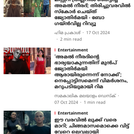
മിസ്റ്ററി ത്രില്ലറിൽ ഞെട്ടിച്ച്
അമൽ നീരദ്; തിരിച്ചുവരവിൽ
സ്കോർ ചെയ്ത്
ജ്യോതിർമയി - ബോ​
ഗയ്ൻവില്ല റിവ്യൂ
ഹിമ പ്രകാശ്
17 Oct 2024
2
min read
Entertainment
'അമല്‍ നീരദിന്റെ
ഭാര്യയാകുന്നതിന് മുന്‍പ്
ജ്യോതിര്‍മയി
ആരായിരുന്നെന്ന് നോക്ക്';
നെപ്പോട്ടിസമെന്ന് വിമര്‍ശനം,
മറുപടിയുമായി റിമ
സമകാലിക മലയാളം ഡെസ്ക്
07 Oct 2024
1
min read
Entertainment
ഈ വരവിൽ ലുക്ക് വരെ
മാറി; ചിങ്ങമാസമൊക്കെ വിട്ട്
വേറെ ലെവലായി