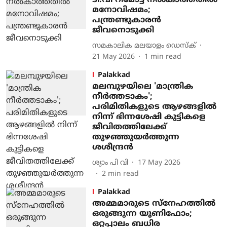
ടി.വി റിമോട്ട് നൽകാത്തതിൽ
മനോവിഷമം;
പന്ത്രണ്ടുകാരൻ
ജീവനൊടുക്കി
സമകാലിക മലയാളം ഡെസ്ക്
21 May 2026
1
min read
Palakkad
മലമ്പുഴയിലെ 'മാന്ത്രിക
നീർത്തടാകം';
പരിമിതികളുടെ ആഴങ്ങളിൽ
നിന്ന് ഭിന്നശേഷി കുട്ടികളെ
ജീവിതത്തിലേക്ക്
തുഴഞ്ഞുയർത്തുന്ന
ശശീന്ദ്രൻ
ശ്യാം പി വി
17 May 2026
2
min read
Palakkad
അമ്മമാരുടെ സ്നേഹത്തിൽ
ഒരുങ്ങുന്ന യൂണിഫോം;
ഒറ്റപ്പാലം ബധിര