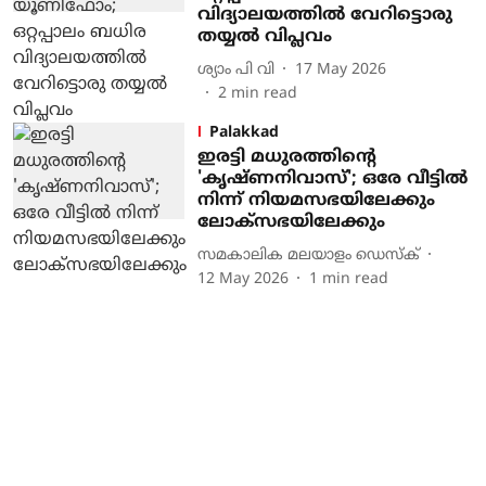
വിദ്യാലയത്തിൽ വേറിട്ടൊരു
തയ്യൽ വിപ്ലവം
ശ്യാം പി വി
17 May 2026
2
min read
Palakkad
ഇരട്ടി മധുരത്തിന്റെ
'കൃഷ്ണനിവാസ്'; ഒരേ വീട്ടിൽ
നിന്ന് നിയമസഭയിലേക്കും
ലോക്സഭയിലേക്കും
സമകാലിക മലയാളം ഡെസ്ക്
12 May 2026
1
min read