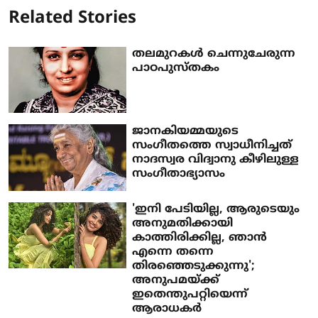
Related Stories
തലമുറകൾ ചെന്നുചേരുന്ന
പാഠപുസ്തകം
ജാനകിയമ്മയുടെ
സംഗീതത്തെ സ്വാധീനിച്ചത്
നാദസ്വര വിദ്വാനു കീഴിലുള്ള
സംഗീതാഭ്യാസം
'ഇനി പേടിയില്ല, ആരുടെയും
അനുമതിക്കായി
കാത്തിരിക്കില്ല, ഞാൻ
എന്നെ തന്നെ
തിരഞ്ഞെടുക്കുന്നു';
അനുപമയ്ക്ക്
ഇതെന്തുപറ്റിയെന്ന്
ആരാധകർ