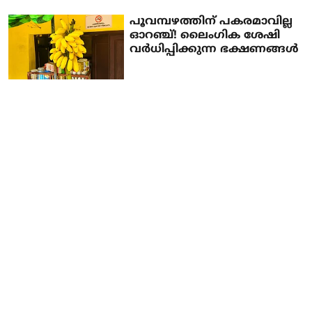
പൂവമ്പഴത്തിന് പകരമാവില്ല
ഓറഞ്ച്! ലൈംഗിക ശേഷി
വർധിപ്പിക്കുന്ന ഭക്ഷണങ്ങൾ