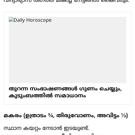
വിദ്യാഭ്യാസ രംഗത്ത് മികച്ച നേട്ടങ്ങൾ കൈവരും.
തുറന്ന സംഭാഷണങ്ങള്‍ ഗുണം ചെയ്യും,
കുടുംബത്തില്‍ സമാധാനം
മകരം (ഉത്രാടം ¾, തിരുവോണം, അവിട്ടം ½)
സ്ഥാന കയറ്റം നേടാൻ ഇടയുണ്ട്.