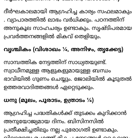
ദീർഘകാലമായി ആഗ്രഹിച്ച കാര്യം സഫലമാകും
. വ്യാപാരത്തിൽ ലാഭം വർധിക്കും. പഠനത്തിന്
അനുകൂല സാഹചര്യം ഉണ്ടാകും. സൃഷ്ടിപരമായ
പ്രവർത്തനങ്ങളിൽ മികവ് തെളിയും.
വൃശ്ചികം (വിശാഖം ¼, അനിഴം, തൃക്കേട്ട)
സാമ്പത്തിക നേട്ടത്തിന് സാധ്യതയുണ്ട്.
സ്വാധീനമുള്ള ആളുകളുമായുള്ള ബന്ധം
ഭാവിയിൽ ഗുണം ചെയ്യും. ജോലിയിൽ കൂടുതൽ
ഉത്തരവാദിത്തങ്ങൾ ഏറ്റെടുക്കും.
ധനു (മൂലം, പൂരാടം, ഉത്രാടം ¼)
ആഗ്രഹിച്ച പദ്ധതികൾക്ക് തുടക്കം കുറിക്കാൻ
അനുയോജ്യമായ ദിനം. ബിസിനസിൽ
പ്രതീക്ഷിച്ചതിലും നല്ല പുരോഗതി ഉണ്ടാകും.