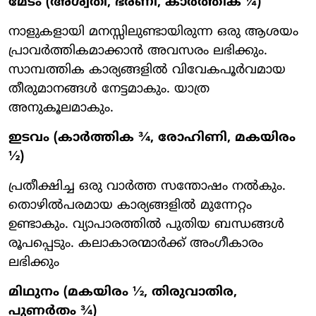
മേടം (അശ്വതി, ഭരണി, കാർത്തിക ¼)
നാളുകളായി മനസ്സിലുണ്ടായിരുന്ന ഒരു ആശയം
പ്രാവർത്തികമാക്കാൻ അവസരം ലഭിക്കും.
സാമ്പത്തിക കാര്യങ്ങളിൽ വിവേകപൂർവമായ
തീരുമാനങ്ങൾ നേട്ടമാകും. യാത്ര
അനുകൂലമാകും.
ഇടവം (കാർത്തിക ¾, രോഹിണി, മകയിരം
½)
പ്രതീക്ഷിച്ച ഒരു വാർത്ത സന്തോഷം നൽകും.
തൊഴിൽപരമായ കാര്യങ്ങളിൽ മുന്നേറ്റം
ഉണ്ടാകും. വ്യാപാരത്തിൽ പുതിയ ബന്ധങ്ങൾ
രൂപപ്പെടും. കലാകാരന്മാർക്ക് അംഗീകാരം
ലഭിക്കും
മിഥുനം (മകയിരം ½, തിരുവാതിര,
പുണർതം ¾)