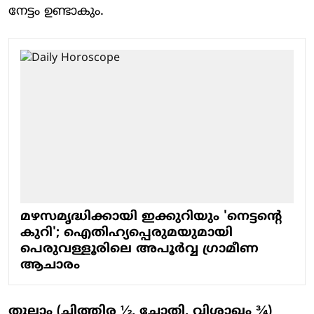
നേട്ടം ഉണ്ടാകും.
മഴസമൃദ്ധിക്കായി ഇക്കുറിയും 'നെട്ടന്റെ
കുറി'; ഐതിഹ്യപ്പെരുമയുമായി
പെരുവള്ളൂരിലെ അപൂർവ്വ ഗ്രാമീണ
ആചാരം
തുലാം (ചിത്തിര ½, ചോതി, വിശാഖം ¾)