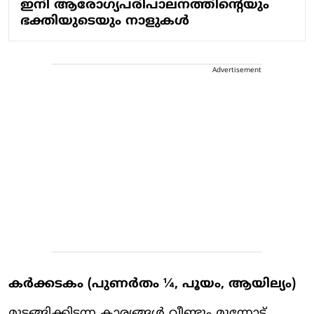
ഇനി ആരോഗ്യപരിപാലനത്തിന്റെയും
ഭക്തിയുടെയും നാളുകള്‍
Advertisement
കർക്കടകം (പുണർതം ¼, പൂയം, ആയില്യം)
മുടങ്ങിക്കിടന്ന കാര്യങ്ങൾ വീണ്ടും മുന്നോട്ട്