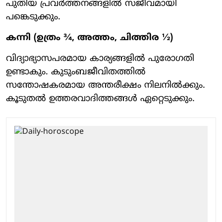
പുതിയ പ്രവർത്തനങ്ങളിൽ സജീവമായി
പങ്കെടുക്കും.
കന്നി (ഉത്രം ¾, അത്തം, ചിത്തിര ½)
വിദ്യാഭ്യാസപരമായ കാര്യങ്ങളിൽ പുരോഗതി
ഉണ്ടാകും. കുടുംബജീവിതത്തിൽ
സന്തോഷകരമായ അന്തരീക്ഷം നിലനിൽക്കും.
കൂടുതൽ ഉത്തരവാദിത്തങ്ങൾ ഏറ്റെടുക്കും.