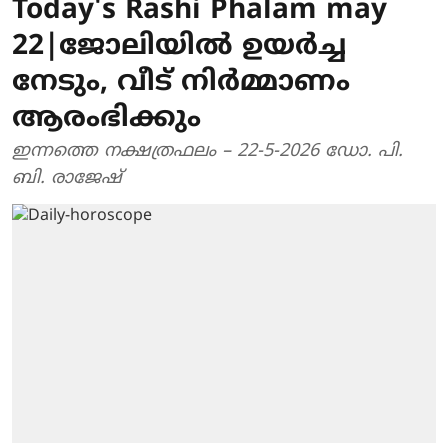
Today's Rashi Phalam may
22|ജോലിയിൽ ഉയർച്ച
നേടും, വീട് നിർമ്മാണം
ആരംഭിക്കും
ഇന്നത്തെ നക്ഷത്രഫലം – 22-5-2026 ഡോ. പി.
ബി. രാജേഷ്