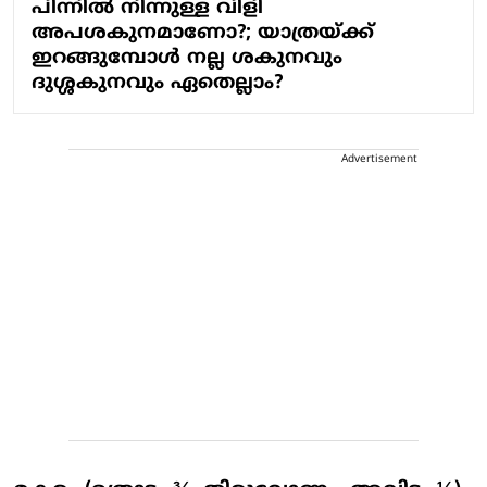
പിന്നില്‍ നിന്നുള്ള വിളി
അപശകുനമാണോ?; യാത്രയ്ക്ക്
ഇറങ്ങുമ്പോള്‍ നല്ല ശകുനവും
ദുശ്ശകുനവും ഏതെല്ലാം?
Advertisement