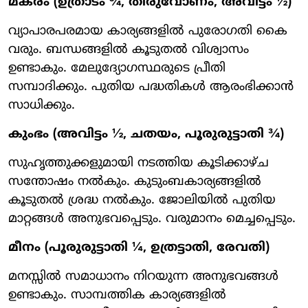
മകരം (ഉത്രാടം ¾, തിരുവോണം, അവിട്ടം ½)
വ്യാപാരപരമായ കാര്യങ്ങളിൽ പുരോഗതി കൈ
വരും. ബന്ധങ്ങളിൽ കൂടുതൽ വിശ്വാസം
ഉണ്ടാകും. മേലുദ്യോഗസ്ഥരുടെ പ്രീതി
സമ്പാദിക്കും. പുതിയ പദ്ധതികൾ ആരംഭിക്കാൻ
സാധിക്കും.
കുംഭം (അവിട്ടം ½, ചതയം, പൂരുരുട്ടാതി ¾)
സുഹൃത്തുക്കളുമായി നടത്തിയ കൂടിക്കാഴ്ച
സന്തോഷം നൽകും. കുടുംബകാര്യങ്ങളിൽ
കൂടുതൽ ശ്രദ്ധ നൽകും. ജോലിയിൽ പുതിയ
മാറ്റങ്ങൾ അനുഭവപ്പെടും. വരുമാനം മെച്ചപ്പെടും.
മീനം (പൂരുരുട്ടാതി ¼, ഉത്രട്ടാതി, രേവതി)
മനസ്സിൽ സമാധാനം നിറയുന്ന അനുഭവങ്ങൾ
ഉണ്ടാകും. സാമ്പത്തിക കാര്യങ്ങളിൽ