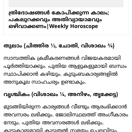
ത്രിദോഷങ്ങള്‍ കോപിക്കുന്ന കാലം;
പകലുറക്കവും അതിവ്യായാമവും
ഒഴിവാക്കണം|Weekly Horoscope
തുലാം (ചിത്തിര ½, ചോതി, വിശാഖം ¾)
സാമ്പത്തിക ക്രമീകരണങ്ങൾ വിജയകരമായി
പൂർത്തിയാക്കും. പുതിയ ആളുകളുമായി ബന്ധം
സ്ഥാപിക്കാൻ കഴിയും. കുടുംബകാര്യങ്ങളിൽ
അനുകൂല സാഹചര്യം ഉണ്ടാകും.
വൃശ്ചികം (വിശാഖം ¼, അനിഴം, തൃക്കേട്ട)
മുടങ്ങിയിരുന്ന കാര്യങ്ങൾ വീണ്ടും ആരംഭിക്കാൻ
അവസരം ലഭിക്കും. ജോലിസ്ഥലത്ത് അംഗീകാരം
നേടും. പുതിയ അവസരങ്ങൾ ലഭിക്കും.
കൂട്ടുകാരുമായി കൂടുതൽ സമയം ചെലവിടും.