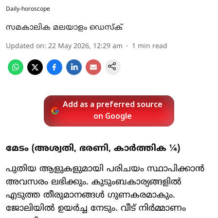
Daily-horoscope
സമകാലിക മലയാളം ഡെസ്ക്
Updated on
:
22 May 2026, 12:29 am
1
min read
Add as a preferred source
on Google
മേടം (അശ്വതി, ഭരണി, കാർത്തിക ¼)
പുതിയ ആളുകളുമായി പരിചയം സ്ഥാപിക്കാൻ
അവസരം ലഭിക്കും. കുടുംബകാര്യങ്ങളിൽ
എടുത്ത തീരുമാനങ്ങൾ ഗുണകരമാകും.
ജോലിയിൽ ഉയർച്ച നേടും. വീട് നിർമ്മാണം