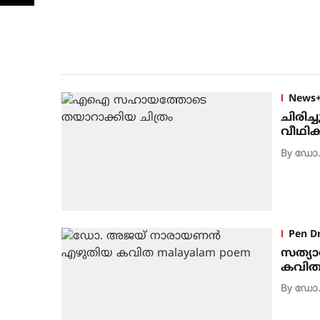
News
ചിരിച്
വീഥിക
By
ഡോ.
Pen Dr
സത്യ
കവി
By
ഡോ.