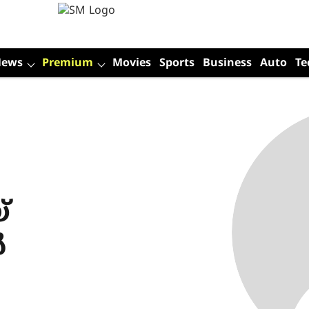
News
Premium
Movies
Sports
Business
Auto
Te
്
ൻ